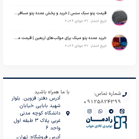
قیمت پتو سبک سنس | خرید و پخش عمده پتو مسافرتی Sense
تاریخ انتشار: 31 جولای 2026
خرید عمده پتو مینک برای موکب‌های اربعین | قیمت مناسب و ارسال سریع
تاریخ انتشار: 31 جولای 2026
با ما همراه باشید
شماره تماس:
آدرس دفتر: قزوین. بلوار
09125824399
شهید بابایی خیابان
دانشگاه کوچه مدنی
غربی پلاک 3 طبقه اول
واحد 6
آدرس فروشگاه: تهران،