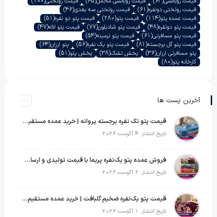
قیمت روبالشی
(63)
قیمت روبالشی مخمل
(45)
قیمت روتختی
(100)
قیمت روتختی دونفره
(61)
قیمت روتختی سه بعدی
(46)
قیمت عمده پتو
(114)
قیمت پتو
(280)
قیمت پتو دو نفره
(51)
قیمت پتو دونفره
(48)
قیمت پتو شادیلون
(77)
قیمت پتو لاله
(47)
قیمت پتو مسافرتی
(61)
قیمت پتو نرمینه
(54)
قیمت پتو گل برجسته
(81)
قیمت پتو یک نفره
(56)
پتو ارزان
(64)
پتو مسافرتی ارزان
(36)
پخش تشک
(38)
پخش پتو
(51)
کارخانه پتو
(80)
آخرین پست ها
قیمت پتو تک نفره برجسته پروانه | خرید عمده مستقیم با بهترین قیمت بازار
تاریخ انتشار: 4 آگوست 2026
فروش عمده پتو یک‌نفره پریما با قیمت تولیدی و ارسال به سراسر کشور
تاریخ انتشار: 2 آگوست 2026
قیمت پتو یک‌نفره ضخیم گلبافت | خرید عمده مستقیم با بهترین قیمت
تاریخ انتشار: 1 آگوست 2026