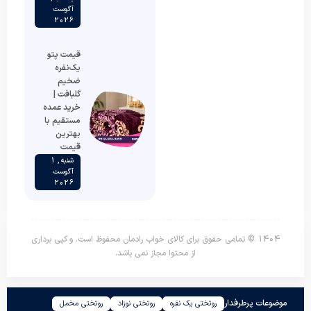
آگوست
2026
قیمت پتو
یک‌نفره
ضخیم
گلبافت |
خرید عمده
مستقیم با
بهترین
قیمت
شنبه , 1
آگوست
2026
1404 © تمامی حقوق برای کالای خواب رادمان محفوظ است. و کپی برداری
از محتوا مجاز نمی باشد.
موضوعات پرطرفدار
روتختی یک نفره
روتختی نوزاد
روتختی مخمل