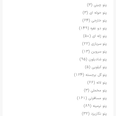
پتو چینی
(3)
پتو حوله ای
(3)
پتو خارجی
(64)
پتو دو نفره
(149)
پتو ژله ای
(50)
پتو سربازی
(22)
پتو سروین
(13)
پتو شادیلون
(95)
پتو کیلویی
(5)
پتو گل برجسته
(124)
پتو لاله
(66)
پتو مخملی
(3)
پتو مسافرتی
(161)
پتو نرمینه
(89)
پتو نگاریزد
(32)