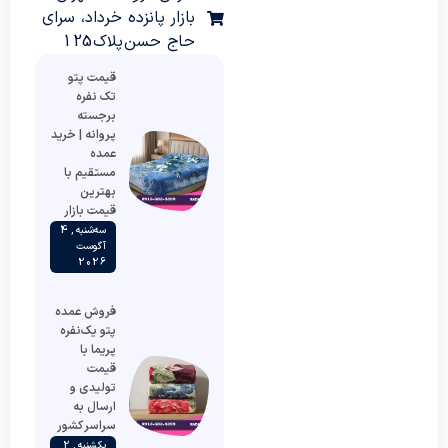
بازار پانزده خرداد، سرای
حاج حسن پلاک 125
قیمت پتو
تک نفره
برجسته
پروانه | خرید
عمده
مستقیم با
بهترین
قیمت بازار
سه‌شنبه , 4
آگوست
2026
فروش عمده
پتو یک‌نفره
پریما با
قیمت
تولیدی و
ارسال به
سراسر کشور
یکشنبه , 2