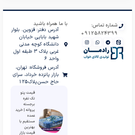
با ما همراه باشید
شماره تماس:
آدرس دفتر: قزوین. بلوار
09125824399
شهید بابایی خیابان
دانشگاه کوچه مدنی
غربی پلاک 3 طبقه اول
واحد 6
آدرس فروشگاه: تهران،
بازار پانزده خرداد، سرای
حاج حسن پلاک 125
قیمت پتو
تک نفره
برجسته
پروانه | خرید
عمده
مستقیم با
بهترین
قیمت بازار