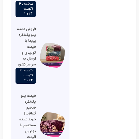
سه‌شنبه , 4
آگوست
2026
فروش عمده
پتو یک‌نفره
پریما با
قیمت
تولیدی و
ارسال به
سراسر کشور
یکشنبه , 2
آگوست
2026
قیمت پتو
یک‌نفره
ضخیم
گلبافت |
خرید عمده
مستقیم با
بهترین
قیمت