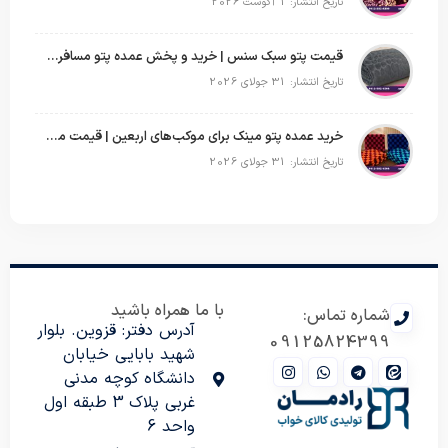
تاریخ انتشار: 1 آگوست 2026
قیمت پتو سبک سنس | خرید و پخش عمده پتو مسافرتی Sense
تاریخ انتشار: 31 جولای 2026
خرید عمده پتو مینک برای موکب‌های اربعین | قیمت مناسب و ارسال سریع
تاریخ انتشار: 31 جولای 2026
با ما همراه باشید
شماره تماس:
آدرس دفتر: قزوین. بلوار
09125824399
شهید بابایی خیابان
دانشگاه کوچه مدنی
غربی پلاک 3 طبقه اول
واحد 6