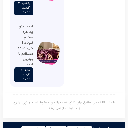
یکشنبه , 2
آگوست
2026
قیمت پتو
یک‌نفره
ضخیم
گلبافت |
خرید عمده
مستقیم با
بهترین
قیمت
شنبه , 1
آگوست
2026
1404 © تمامی حقوق برای کالای خواب رادمان محفوظ است. و کپی برداری
از محتوا مجاز نمی باشد.