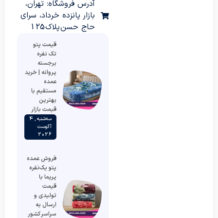
آدرس فروشگاه: تهران،
بازار پانزده خرداد، سرای
حاج حسن پلاک 125
قیمت پتو
تک نفره
برجسته
پروانه | خرید
عمده
مستقیم با
بهترین
قیمت بازار
سه‌شنبه , 4
آگوست
2026
فروش عمده
پتو یک‌نفره
پریما با
قیمت
تولیدی و
ارسال به
سراسر کشور