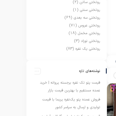
روتختی ساتن
(2)
روتختی سنتی
(1)
روتختی سه بعدی
(69)
روتختی عروس
(71)
روتختی مخمل
(18)
روتختی نوزاد
(3)
روتختی یک نفره
(83)
نوشته‌های تازه
قیمت پتو تک نفره برجسته پروانه | خرید
عمده مستقیم با بهترین قیمت بازار
فروش عمده پتو یک‌نفره پریما با قیمت
تولیدی و ارسال به سراسر کشور