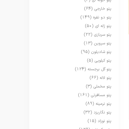
پتو حوله ای
(3)
پتو خارجی
(64)
پتو دو نفره
(149)
پتو ژله ای
(50)
پتو سربازی
(22)
پتو سروین
(13)
پتو شادیلون
(95)
پتو کیلویی
(5)
پتو گل برجسته
(124)
پتو لاله
(66)
پتو مخملی
(3)
پتو مسافرتی
(161)
پتو نرمینه
(89)
پتو نگاریزد
(32)
پتو نوزاد
(15)