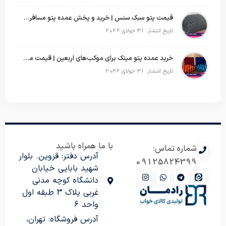
قیمت پتو سبک سنس | خرید و پخش عمده پتو مسافرتی Sense
تاریخ انتشار: 31 جولای 2026
خرید عمده پتو مینک برای موکب‌های اربعین | قیمت مناسب و ارسال سریع
تاریخ انتشار: 31 جولای 2026
با ما همراه باشید
شماره تماس:
آدرس دفتر: قزوین. بلوار
09125824399
شهید بابایی خیابان
دانشگاه کوچه مدنی
غربی پلاک 3 طبقه اول
واحد 6
آدرس فروشگاه: تهران،