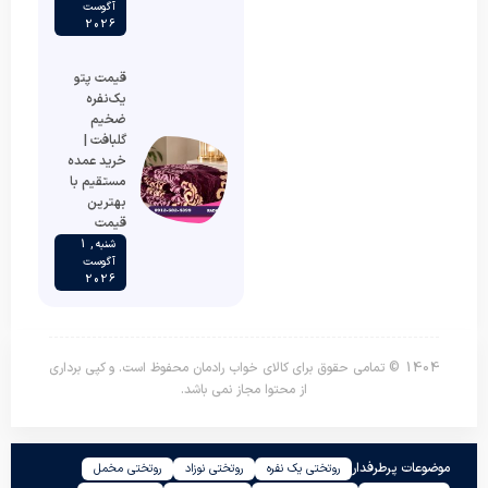
آگوست
2026
قیمت پتو
یک‌نفره
ضخیم
گلبافت |
خرید عمده
مستقیم با
بهترین
قیمت
شنبه , 1
آگوست
2026
1404 © تمامی حقوق برای کالای خواب رادمان محفوظ است. و کپی برداری
از محتوا مجاز نمی باشد.
موضوعات پرطرفدار
روتختی یک نفره
روتختی نوزاد
روتختی مخمل