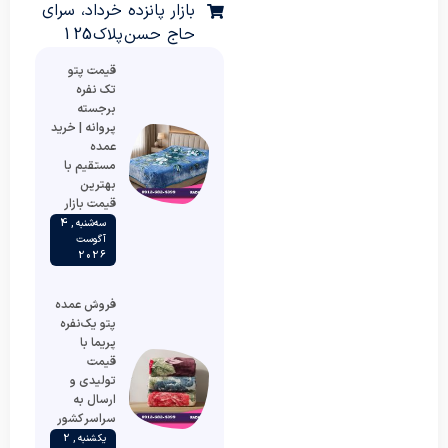
بازار پانزده خرداد، سرای
حاج حسن پلاک 125
قیمت پتو
تک نفره
برجسته
پروانه | خرید
عمده
مستقیم با
بهترین
قیمت بازار
سه‌شنبه , 4
آگوست
2026
فروش عمده
پتو یک‌نفره
پریما با
قیمت
تولیدی و
ارسال به
سراسر کشور
یکشنبه , 2