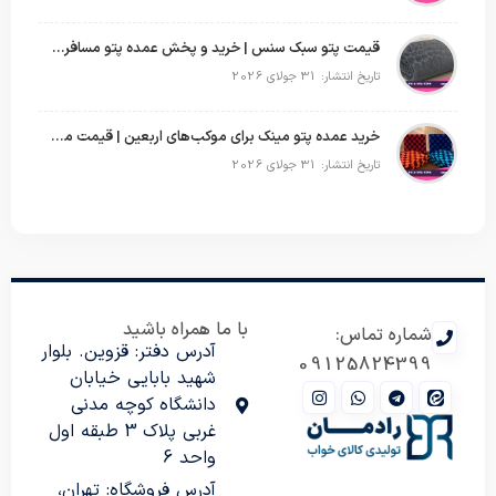
قیمت پتو سبک سنس | خرید و پخش عمده پتو مسافرتی Sense
تاریخ انتشار: 31 جولای 2026
خرید عمده پتو مینک برای موکب‌های اربعین | قیمت مناسب و ارسال سریع
تاریخ انتشار: 31 جولای 2026
با ما همراه باشید
شماره تماس:
آدرس دفتر: قزوین. بلوار
09125824399
شهید بابایی خیابان
دانشگاه کوچه مدنی
غربی پلاک 3 طبقه اول
واحد 6
آدرس فروشگاه: تهران،