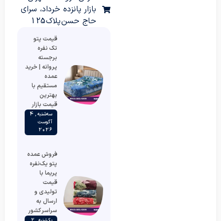
بازار پانزده خرداد، سرای
حاج حسن پلاک 125
قیمت پتو
تک نفره
برجسته
پروانه | خرید
عمده
مستقیم با
بهترین
قیمت بازار
سه‌شنبه , 4
آگوست
2026
فروش عمده
پتو یک‌نفره
پریما با
قیمت
تولیدی و
ارسال به
سراسر کشور
یکشنبه , 2