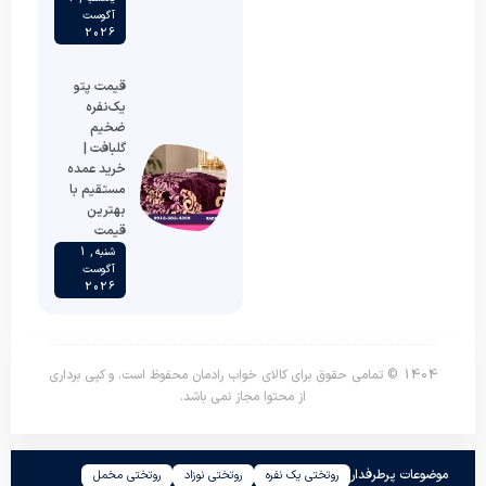
آگوست
2026
قیمت پتو
یک‌نفره
ضخیم
گلبافت |
خرید عمده
مستقیم با
بهترین
قیمت
شنبه , 1
آگوست
2026
1404 © تمامی حقوق برای کالای خواب رادمان محفوظ است. و کپی برداری
از محتوا مجاز نمی باشد.
موضوعات پرطرفدار
روتختی یک نفره
روتختی نوزاد
روتختی مخمل