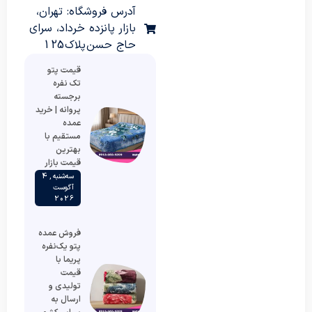
آدرس فروشگاه: تهران،
بازار پانزده خرداد، سرای
حاج حسن پلاک 125
قیمت پتو
تک نفره
برجسته
پروانه | خرید
عمده
مستقیم با
بهترین
قیمت بازار
سه‌شنبه , 4
آگوست
2026
فروش عمده
پتو یک‌نفره
پریما با
قیمت
تولیدی و
ارسال به