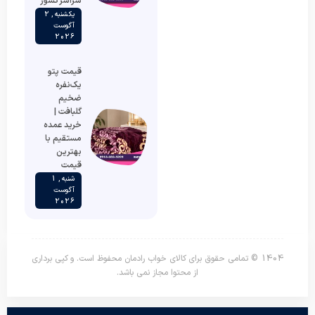
سراسر کشور
یکشنبه , 2
آگوست
2026
قیمت پتو
یک‌نفره
ضخیم
گلبافت |
خرید عمده
مستقیم با
بهترین
قیمت
شنبه , 1
آگوست
2026
1404 © تمامی حقوق برای کالای خواب رادمان محفوظ است. و کپی برداری
از محتوا مجاز نمی باشد.