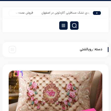
تولیدی تشک مسافرتی آکاردئونی در اصفهان
فروش عمده سرویس ملحفه روتختی ب
دسته:
روبالشتی