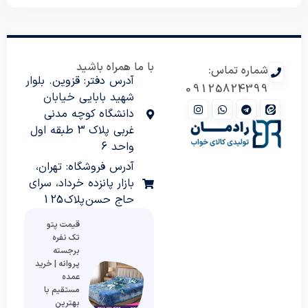
با ما همراه باشید
شماره تماس:
آدرس دفتر: قزوین. بلوار
09125824399
شهید بابایی خیابان
دانشگاه کوچه مدنی
غربی پلاک 3 طبقه اول
واحد 6
آدرس فروشگاه: تهران،
بازار پانزده خرداد، سرای
حاج حسن پلاک 125
قیمت پتو
تک نفره
برجسته
پروانه | خرید
عمده
مستقیم با
بهترین