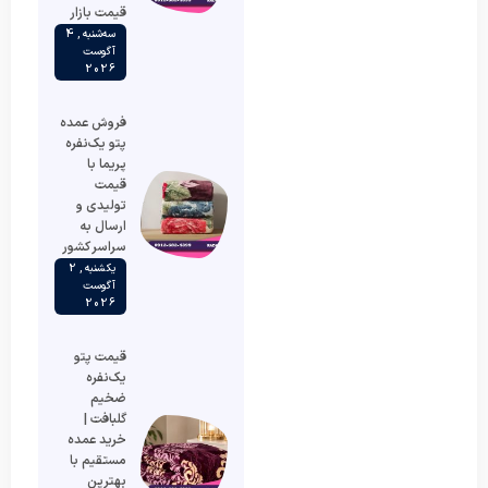
قیمت بازار
سه‌شنبه , 4
آگوست
2026
فروش عمده
پتو یک‌نفره
پریما با
قیمت
تولیدی و
ارسال به
سراسر کشور
یکشنبه , 2
آگوست
2026
قیمت پتو
یک‌نفره
ضخیم
گلبافت |
خرید عمده
مستقیم با
بهترین