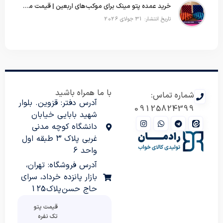
خرید عمده پتو مینک برای موکب‌های اربعین | قیمت مناسب و ارسال سریع
تاریخ انتشار: 31 جولای 2026
با ما همراه باشید
شماره تماس:
آدرس دفتر: قزوین. بلوار
09125824399
شهید بابایی خیابان
دانشگاه کوچه مدنی
غربی پلاک 3 طبقه اول
واحد 6
آدرس فروشگاه: تهران،
بازار پانزده خرداد، سرای
حاج حسن پلاک 125
قیمت پتو
تک نفره