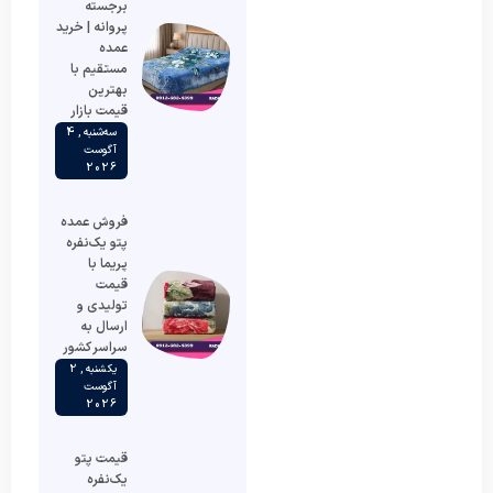
برجسته
پروانه | خرید
عمده
مستقیم با
بهترین
قیمت بازار
سه‌شنبه , 4
آگوست
2026
فروش عمده
پتو یک‌نفره
پریما با
قیمت
تولیدی و
ارسال به
سراسر کشور
یکشنبه , 2
آگوست
2026
قیمت پتو
یک‌نفره