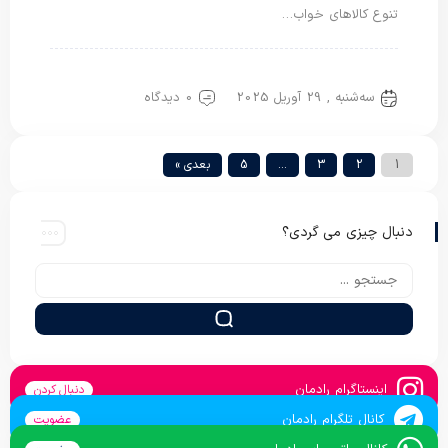
تنوع کالاهای خواب…
روتختی پلی استر
روتختی یک نفره
سه‌شنبه , 29 آوریل 2025
0 دیدگاه
1
2
3
…
5
بعدی »
دنبال چیزی می گردی؟
اینستاگرام رادمان
دنبال کردن
کانال تلگرام رادمان
عضویت