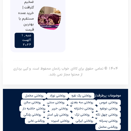
ضخیم
گلبافت |
خرید عمده
مستقیم با
بهترین
قیمت
شنبه , 1
آگوست
2026
1404 © تمامی حقوق برای کالای خواب رادمان محفوظ است. و کپی برداری
از محتوا مجاز نمی باشد.
موضوعات پرطرفدار
روتختی یک نفره
روتختی نوزاد
روتختی مخمل
روتختی عروس
روتختی سه بعدی
روتختی سنتی
روتختی ساتن
روتختی دونفره
روتختی دخترانه
روتختی حریر
روتختی حاشیه دار
روتختی چهل تکه
روتختی ترک
روتختی پلی استر
روتختی پلنگی
روتختی پسرانه
روتختی ایرانی
روتختی اسپرت
روبالشی نخی
روبالشی مخمل