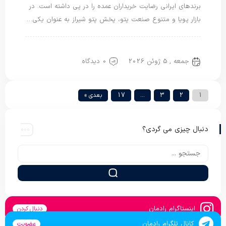
برندهای ایرانی رضایت خریداران عمده را در پی داشته است. در
بازار پویا و متنوع صنعت پتو، پخش پتو شیراز به عنوان یکی…
پتو دو نفره
پتو یک نفره
جمعه , 5 ژوئن 2026
0 دیدگاه
1
2
3
…
17
بعدی »
دنبال چیزی می گردی؟
اینستاگرام رادمان
دنبال کردن
کانال تلگرام رادمان
عضویت