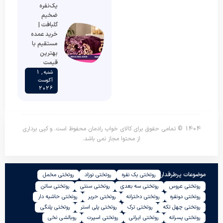
یک‌نفره
ضخیم
گلبافت |
خرید عمده
مستقیم با
بهترین
قیمت
شنبه , 1
آگوست
2026
1404 © تمامی حقوق برای کالای خواب رادمان محفوظ است. و کپی برداری
از محتوا مجاز نمی باشد.
موضوعات پرطرفدار
روتختی یک نفره
روتختی نوزاد
روتختی مخمل
روتختی عروس
روتختی سه بعدی
روتختی سنتی
روتختی ساتن
روتختی دونفره
روتختی دخترانه
روتختی حریر
روتختی حاشیه دار
روتختی چهل تکه
روتختی ترک
روتختی پلی استر
روتختی پلنگی
روتختی پسرانه
روتختی ایرانی
روتختی اسپرت
روبالشی نخی