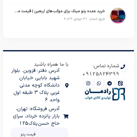
خرید عمده پتو مینک برای موکب‌های اربعین | قیمت مناسب و ارسال سریع
تاریخ انتشار: 31 جولای 2026
با ما همراه باشید
شماره تماس:
آدرس دفتر: قزوین. بلوار
09125824399
شهید بابایی خیابان
دانشگاه کوچه مدنی
غربی پلاک 3 طبقه اول
واحد 6
آدرس فروشگاه: تهران،
بازار پانزده خرداد، سرای
حاج حسن پلاک 125
قیمت پتو