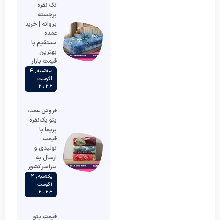
تک نفره
برجسته
پروانه | خرید
عمده
مستقیم با
بهترین
قیمت بازار
سه‌شنبه , 4
آگوست
2026
فروش عمده
پتو یک‌نفره
پریما با
قیمت
تولیدی و
ارسال به
سراسر کشور
یکشنبه , 2
آگوست
2026
قیمت پتو