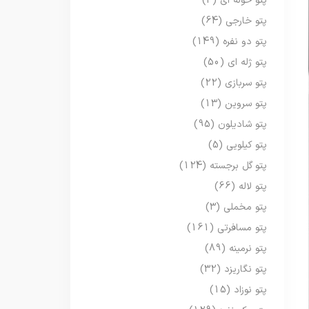
پتو حوله ای
(3)
پتو خارجی
(64)
پتو دو نفره
(149)
پتو ژله ای
(50)
پتو سربازی
(22)
پتو سروین
(13)
پتو شادیلون
(95)
پتو کیلویی
(5)
پتو گل برجسته
(124)
پتو لاله
(66)
پتو مخملی
(3)
پتو مسافرتی
(161)
پتو نرمینه
(89)
پتو نگاریزد
(32)
پتو نوزاد
(15)