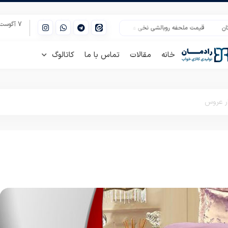
7 آگوست 2026
یمت ملحفه روبالشی نخی عمده در بازار
فروش عمده پتوی کودک خارجی در بازار
م
خانه
مقالات
تماس با ما
کاتالوگ
ار عروس
لش عروس