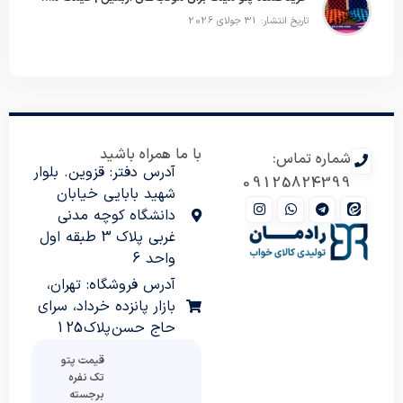
تاریخ انتشار: 31 جولای 2026
با ما همراه باشید
شماره تماس:
آدرس دفتر: قزوین. بلوار
09125824399
شهید بابایی خیابان
دانشگاه کوچه مدنی
غربی پلاک 3 طبقه اول
واحد 6
آدرس فروشگاه: تهران،
بازار پانزده خرداد، سرای
حاج حسن پلاک 125
قیمت پتو
تک نفره
برجسته