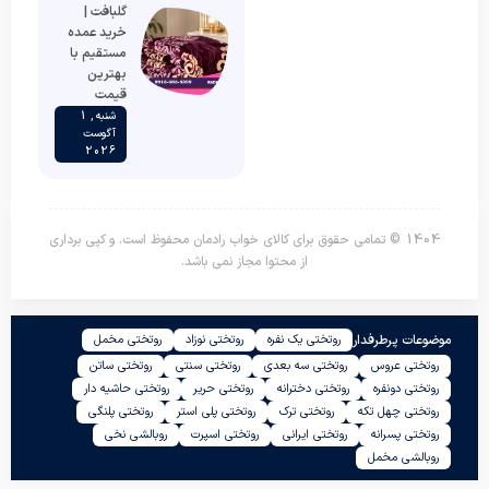
گلبافت |
خرید عمده
مستقیم با
بهترین
قیمت
شنبه , 1
آگوست
2026
1404 © تمامی حقوق برای کالای خواب رادمان محفوظ است. و کپی برداری
از محتوا مجاز نمی باشد.
موضوعات پرطرفدار
روتختی یک نفره
روتختی نوزاد
روتختی مخمل
روتختی عروس
روتختی سه بعدی
روتختی سنتی
روتختی ساتن
روتختی دونفره
روتختی دخترانه
روتختی حریر
روتختی حاشیه دار
روتختی چهل تکه
روتختی ترک
روتختی پلی استر
روتختی پلنگی
روتختی پسرانه
روتختی ایرانی
روتختی اسپرت
روبالشی نخی
روبالشی مخمل