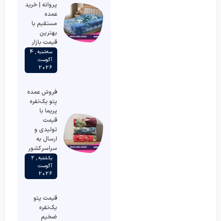
پروانه | خرید
عمده
مستقیم با
بهترین
قیمت بازار
سه‌شنبه , 4
آگوست
2026
فروش عمده
پتو یک‌نفره
پریما با
قیمت
تولیدی و
ارسال به
سراسر کشور
یکشنبه , 2
آگوست
2026
قیمت پتو
یک‌نفره
ضخیم