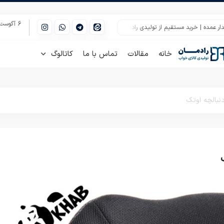
6 آگوست 2026
 | خرید مستقیم از تولیدی رادمان
قیمت پتو ژله ای تیسا دونفره گل برجسته
صا
خانه
مقالات
تماس با ما
کاتالوگ
نبالچه اوتک
بالش ارتوپدی