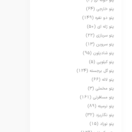
پتو حوله ای
(3)
پتو خارجی
(64)
پتو دو نفره
(149)
پتو ژله ای
(50)
پتو سربازی
(22)
پتو سروین
(13)
پتو شادیلون
(95)
پتو کیلویی
(5)
پتو گل برجسته
(124)
پتو لاله
(66)
پتو مخملی
(3)
پتو مسافرتی
(161)
پتو نرمینه
(89)
پتو نگاریزد
(32)
پتو نوزاد
(15)