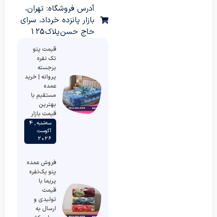
آدرس فروشگاه: تهران،
بازار پانزده خرداد، سرای
حاج حسن پلاک 125
قیمت پتو
تک نفره
برجسته
پروانه | خرید
عمده
مستقیم با
بهترین
قیمت بازار
سه‌شنبه , 4
آگوست
2026
فروش عمده
پتو یک‌نفره
پریما با
قیمت
تولیدی و
ارسال به