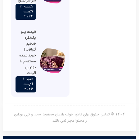
سراسر کشور
یکشنبه , 2
آگوست
2026
قیمت پتو
یک‌نفره
ضخیم
گلبافت |
خرید عمده
مستقیم با
بهترین
قیمت
شنبه , 1
آگوست
2026
1404 © تمامی حقوق برای کالای خواب رادمان محفوظ است. و کپی برداری
از محتوا مجاز نمی باشد.