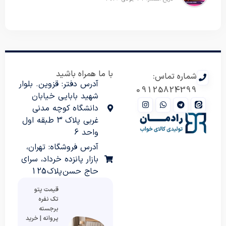
با ما همراه باشید
شماره تماس:
آدرس دفتر: قزوین. بلوار
09125824399
شهید بابایی خیابان
دانشگاه کوچه مدنی
غربی پلاک 3 طبقه اول
واحد 6
آدرس فروشگاه: تهران،
بازار پانزده خرداد، سرای
حاج حسن پلاک 125
قیمت پتو
تک نفره
برجسته
پروانه | خرید