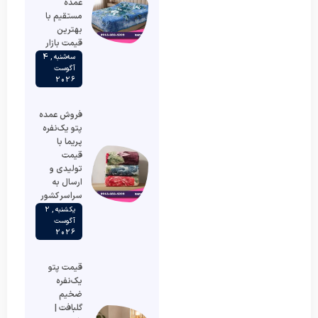
عمده
مستقیم با
بهترین
قیمت بازار
سه‌شنبه , 4
آگوست
2026
فروش عمده
پتو یک‌نفره
پریما با
قیمت
تولیدی و
ارسال به
سراسر کشور
یکشنبه , 2
آگوست
2026
قیمت پتو
یک‌نفره
ضخیم
گلبافت |