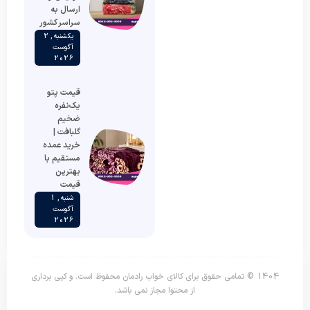
ارسال به
سراسر کشور
یکشنبه , 2
آگوست
2026
قیمت پتو
یک‌نفره
ضخیم
گلبافت |
خرید عمده
مستقیم با
بهترین
قیمت
شنبه , 1
آگوست
2026
1404 © تمامی حقوق برای کالای خواب رادمان محفوظ است. و کپی برداری
از محتوا مجاز نمی باشد.