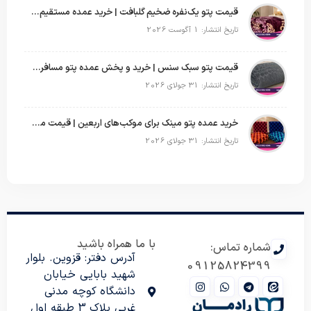
قیمت پتو یک‌نفره ضخیم گلبافت | خرید عمده مستقیم با بهترین قیمت
تاریخ انتشار: 1 آگوست 2026
قیمت پتو سبک سنس | خرید و پخش عمده پتو مسافرتی Sense
تاریخ انتشار: 31 جولای 2026
خرید عمده پتو مینک برای موکب‌های اربعین | قیمت مناسب و ارسال سریع
تاریخ انتشار: 31 جولای 2026
با ما همراه باشید
شماره تماس:
آدرس دفتر: قزوین. بلوار
09125824399
شهید بابایی خیابان
دانشگاه کوچه مدنی
غربی پلاک 3 طبقه اول