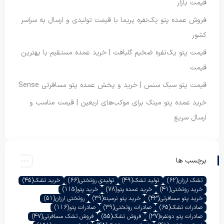
قیمت بازار
فروش عمده پتو یک‌نفره پریما با قیمت تولیدی و ارسال به سراسر
کشور
قیمت پتو یک‌نفره ضخیم گلبافت | خرید عمده مستقیم با بهترین
قیمت
قیمت پتو سبک سنس | خرید و پخش عمده پتو مسافرتی Sense
خرید عمده پتو مینک برای موکب‌های اربعین | قیمت مناسب و
ارسال سریع
برچسب ها
تشک ارزان
(62)
تولید تشک
(49)
تولیدی روتختی
(66)
خرید تشک
(45)
خرید روتختی
(41)
خرید عمده پتو
(78)
خرید پتو
(115)
خرید پتو مسافرتی
(43)
خرید پتو نرمینه
(39)
روتختی ارزان
(51)
صادرات تشک
(65)
صادرات روتختی
(39)
صادرات پتو
(116)
صادرات پتو دونفره
(37)
فروش تشک
(55)
فروش تشک مسافرتی
(47)