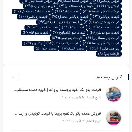
فروش روتختی
(41)
فروش عمده تشک
(45)
فروش عمده پتو
(151)
فروش پتو
(161)
فروش پتو مسافرتی
(41)
فروش پتو نرمینه
(38)
فروش پتو گل برجسته
(52)
قیمت تشک
(99)
قیمت تشک مسافرتی
(47)
قیمت روبالشی
(63)
قیمت روبالشی مخمل
(45)
قیمت روتختی
(100)
قیمت روتختی دونفره
(61)
قیمت روتختی سه بعدی
(46)
قیمت عمده پتو
(114)
قیمت پتو
(280)
قیمت پتو دو نفره
(51)
قیمت پتو دونفره
(48)
قیمت پتو شادیلون
(77)
قیمت پتو لاله
(47)
قیمت پتو مسافرتی
(61)
قیمت پتو نرمینه
(54)
قیمت پتو گل برجسته
(81)
قیمت پتو یک نفره
(56)
پتو ارزان
(64)
پتو مسافرتی ارزان
(36)
پخش تشک
(38)
پخش پتو
(51)
کارخانه پتو
(80)
آخرین پست ها
قیمت پتو تک نفره برجسته پروانه | خرید عمده مستقیم با بهترین قیمت بازار
تاریخ انتشار: 4 آگوست 2026
فروش عمده پتو یک‌نفره پریما با قیمت تولیدی و ارسال به سراسر کشور
تاریخ انتشار: 2 آگوست 2026