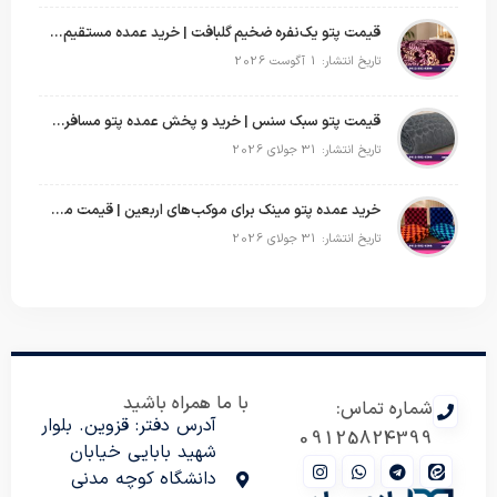
قیمت پتو یک‌نفره ضخیم گلبافت | خرید عمده مستقیم با بهترین قیمت
تاریخ انتشار: 1 آگوست 2026
قیمت پتو سبک سنس | خرید و پخش عمده پتو مسافرتی Sense
تاریخ انتشار: 31 جولای 2026
خرید عمده پتو مینک برای موکب‌های اربعین | قیمت مناسب و ارسال سریع
تاریخ انتشار: 31 جولای 2026
با ما همراه باشید
شماره تماس:
آدرس دفتر: قزوین. بلوار
09125824399
شهید بابایی خیابان
دانشگاه کوچه مدنی