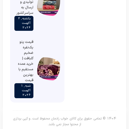
تولیدی و
ارسال به
سراسر کشور
یکشنبه , 2
آگوست
2026
قیمت پتو
یک‌نفره
ضخیم
گلبافت |
خرید عمده
مستقیم با
بهترین
قیمت
شنبه , 1
آگوست
2026
1404 © تمامی حقوق برای کالای خواب رادمان محفوظ است. و کپی برداری
از محتوا مجاز نمی باشد.