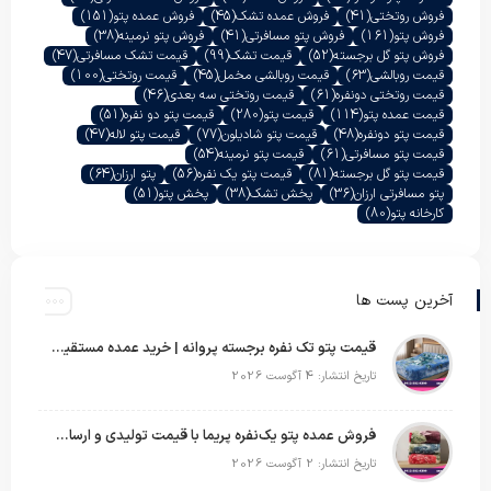
فروش روتختی
(41)
فروش عمده تشک
(45)
فروش عمده پتو
(151)
فروش پتو
(161)
فروش پتو مسافرتی
(41)
فروش پتو نرمینه
(38)
فروش پتو گل برجسته
(52)
قیمت تشک
(99)
قیمت تشک مسافرتی
(47)
قیمت روبالشی
(63)
قیمت روبالشی مخمل
(45)
قیمت روتختی
(100)
قیمت روتختی دونفره
(61)
قیمت روتختی سه بعدی
(46)
قیمت عمده پتو
(114)
قیمت پتو
(280)
قیمت پتو دو نفره
(51)
قیمت پتو دونفره
(48)
قیمت پتو شادیلون
(77)
قیمت پتو لاله
(47)
قیمت پتو مسافرتی
(61)
قیمت پتو نرمینه
(54)
قیمت پتو گل برجسته
(81)
قیمت پتو یک نفره
(56)
پتو ارزان
(64)
پتو مسافرتی ارزان
(36)
پخش تشک
(38)
پخش پتو
(51)
کارخانه پتو
(80)
آخرین پست ها
قیمت پتو تک نفره برجسته پروانه | خرید عمده مستقیم با بهترین قیمت بازار
تاریخ انتشار: 4 آگوست 2026
فروش عمده پتو یک‌نفره پریما با قیمت تولیدی و ارسال به سراسر کشور
تاریخ انتشار: 2 آگوست 2026