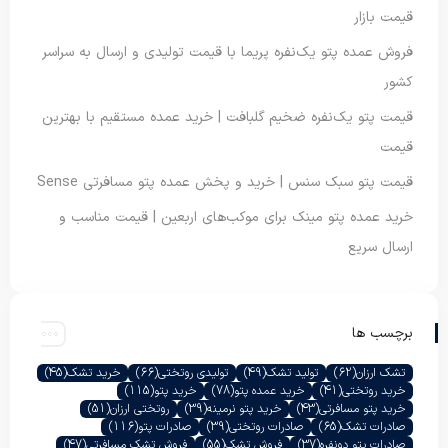
قیمت بازار
فروش عمده پتو یک‌نفره پریما با قیمت تولیدی و ارسال به سراسر
کشور
قیمت پتو یک‌نفره ضخیم گلبافت | خرید عمده مستقیم با بهترین
قیمت
قیمت پتو سبک سنس | خرید و پخش عمده پتو مسافرتی Sense
خرید عمده پتو مینک برای موکب‌های اربعین | قیمت مناسب و
ارسال سریع
برچسب ها
تشک ارزان
(62)
تولید تشک
(49)
تولیدی روتختی
(66)
خرید تشک
(45)
خرید روتختی
(41)
خرید عمده پتو
(78)
خرید پتو
(115)
خرید پتو مسافرتی
(43)
خرید پتو نرمینه
(39)
روتختی ارزان
(51)
صادرات تشک
(65)
صادرات روتختی
(39)
صادرات پتو
(116)
صادرات پتو دونفره
(37)
فروش تشک
(55)
فروش تشک مسافرتی
(47)