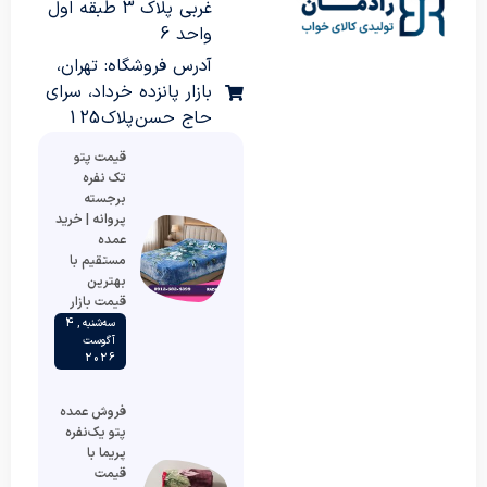
غربی پلاک 3 طبقه اول
واحد 6
آدرس فروشگاه: تهران،
بازار پانزده خرداد، سرای
حاج حسن پلاک 125
قیمت پتو
تک نفره
برجسته
پروانه | خرید
عمده
مستقیم با
بهترین
قیمت بازار
سه‌شنبه , 4
آگوست
2026
فروش عمده
پتو یک‌نفره
پریما با
قیمت