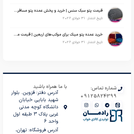
قیمت پتو سبک سنس | خرید و پخش عمده پتو مسافرتی Sense
تاریخ انتشار: 31 جولای 2026
خرید عمده پتو مینک برای موکب‌های اربعین | قیمت مناسب و ارسال سریع
تاریخ انتشار: 31 جولای 2026
با ما همراه باشید
شماره تماس:
آدرس دفتر: قزوین. بلوار
09125824399
شهید بابایی خیابان
دانشگاه کوچه مدنی
غربی پلاک 3 طبقه اول
واحد 6
آدرس فروشگاه: تهران،