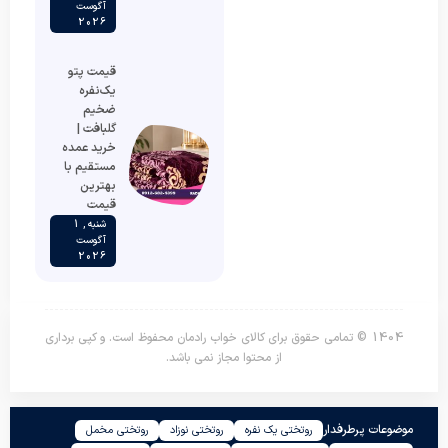
آگوست
2026
قیمت پتو
یک‌نفره
ضخیم
گلبافت |
خرید عمده
مستقیم با
بهترین
قیمت
شنبه , 1
آگوست
2026
1404 © تمامی حقوق برای کالای خواب رادمان محفوظ است. و کپی برداری
از محتوا مجاز نمی باشد.
موضوعات پرطرفدار
روتختی یک نفره
روتختی نوزاد
روتختی مخمل