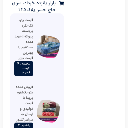
بازار پانزده خرداد، سرای
حاج حسن پلاک 125
قیمت پتو
تک نفره
برجسته
پروانه | خرید
عمده
مستقیم با
بهترین
قیمت بازار
سه‌شنبه , 4
آگوست
2026
فروش عمده
پتو یک‌نفره
پریما با
قیمت
تولیدی و
ارسال به
سراسر کشور
یکشنبه , 2