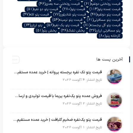
قیمت روتختی دونفره
(61)
قیمت روتختی سه بعدی
(46)
قیمت عمده پتو
(114)
قیمت پتو
(280)
قیمت پتو دو نفره
(51)
قیمت پتو دونفره
(48)
قیمت پتو شادیلون
(77)
قیمت پتو لاله
(47)
قیمت پتو مسافرتی
(61)
قیمت پتو نرمینه
(54)
قیمت پتو گل برجسته
(81)
قیمت پتو یک نفره
(56)
پتو ارزان
(64)
پتو مسافرتی ارزان
(36)
پخش تشک
(38)
پخش پتو
(51)
کارخانه پتو
(80)
آخرین پست ها
قیمت پتو تک نفره برجسته پروانه | خرید عمده مستقیم با بهترین قیمت بازار
تاریخ انتشار: 4 آگوست 2026
فروش عمده پتو یک‌نفره پریما با قیمت تولیدی و ارسال به سراسر کشور
تاریخ انتشار: 2 آگوست 2026
قیمت پتو یک‌نفره ضخیم گلبافت | خرید عمده مستقیم با بهترین قیمت
تاریخ انتشار: 1 آگوست 2026