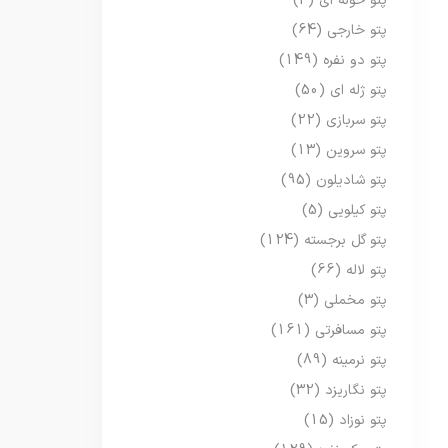
پتو حوله ای
(3)
پتو خارجی
(64)
پتو دو نفره
(149)
پتو ژله ای
(50)
پتو سربازی
(22)
پتو سروین
(13)
پتو شادیلون
(95)
پتو کیلویی
(5)
پتو گل برجسته
(124)
پتو لاله
(66)
پتو مخملی
(3)
پتو مسافرتی
(161)
پتو نرمینه
(89)
پتو نگاریزد
(32)
پتو نوزاد
(15)