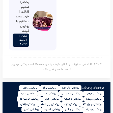
یک‌نفره
ضخیم
گلبافت |
خرید عمده
مستقیم با
بهترین
قیمت
شنبه , 1
آگوست
2026
1404 © تمامی حقوق برای کالای خواب رادمان محفوظ است. و کپی برداری
از محتوا مجاز نمی باشد.
موضوعات پرطرفدار
روتختی یک نفره
روتختی نوزاد
روتختی مخمل
روتختی عروس
روتختی سه بعدی
روتختی سنتی
روتختی ساتن
روتختی دونفره
روتختی دخترانه
روتختی حریر
روتختی حاشیه دار
روتختی چهل تکه
روتختی ترک
روتختی پلی استر
روتختی پلنگی
روتختی پسرانه
روتختی ایرانی
روتختی اسپرت
روبالشی نخی