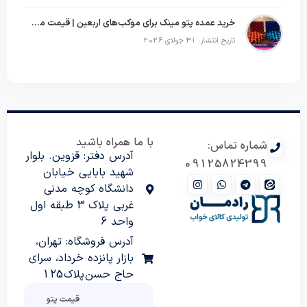
خرید عمده پتو مینک برای موکب‌های اربعین | قیمت مناسب و ارسال سریع
تاریخ انتشار: 31 جولای 2026
با ما همراه باشید
شماره تماس:
آدرس دفتر: قزوین. بلوار
09125824399
شهید بابایی خیابان
دانشگاه کوچه مدنی
غربی پلاک 3 طبقه اول
واحد 6
آدرس فروشگاه: تهران،
بازار پانزده خرداد، سرای
حاج حسن پلاک 125
قیمت پتو