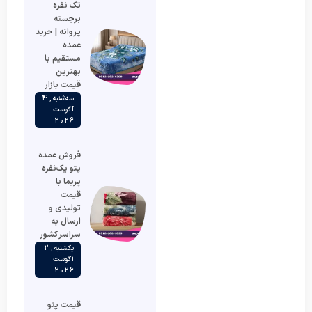
تک نفره
برجسته
پروانه | خرید
عمده
مستقیم با
بهترین
قیمت بازار
سه‌شنبه , 4
آگوست
2026
فروش عمده
پتو یک‌نفره
پریما با
قیمت
تولیدی و
ارسال به
سراسر کشور
یکشنبه , 2
آگوست
2026
قیمت پتو