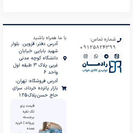
با ما همراه باشید
شماره تماس:
آدرس دفتر: قزوین. بلوار
09125824399
شهید بابایی خیابان
دانشگاه کوچه مدنی
غربی پلاک 3 طبقه اول
واحد 6
آدرس فروشگاه: تهران،
بازار پانزده خرداد، سرای
حاج حسن پلاک 125
قیمت پتو
تک نفره
برجسته
پروانه | خرید
عمده