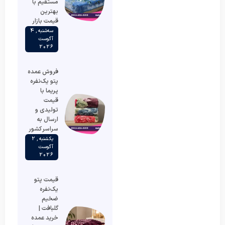
مستقیم با
بهترین
قیمت بازار
سه‌شنبه , 4
آگوست
2026
فروش عمده
پتو یک‌نفره
پریما با
قیمت
تولیدی و
ارسال به
سراسر کشور
یکشنبه , 2
آگوست
2026
قیمت پتو
یک‌نفره
ضخیم
گلبافت |
خرید عمده