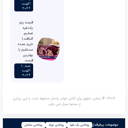
آگوست
2026
قیمت پتو
یک‌نفره
ضخیم
گلبافت |
خرید عمده
مستقیم با
بهترین
قیمت
شنبه , 1
آگوست
2026
1404 © تمامی حقوق برای کالای خواب رادمان محفوظ است. و کپی برداری
از محتوا مجاز نمی باشد.
موضوعات پرطرفدار
روتختی یک نفره
روتختی نوزاد
روتختی مخمل