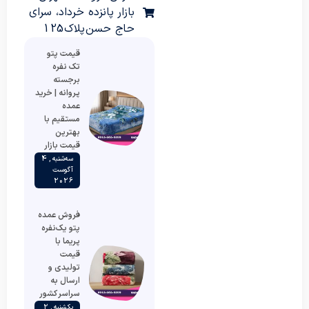
بازار پانزده خرداد، سرای
حاج حسن پلاک 125
قیمت پتو
تک نفره
برجسته
پروانه | خرید
عمده
مستقیم با
بهترین
قیمت بازار
سه‌شنبه , 4
آگوست
2026
فروش عمده
پتو یک‌نفره
پریما با
قیمت
تولیدی و
ارسال به
سراسر کشور
یکشنبه , 2