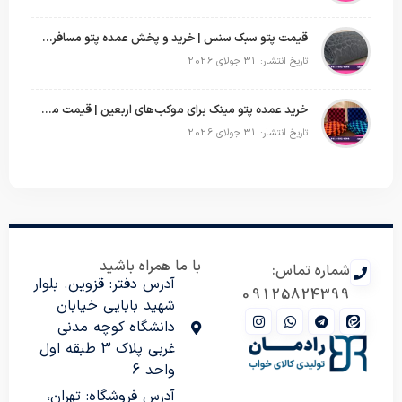
قیمت پتو سبک سنس | خرید و پخش عمده پتو مسافرتی Sense
تاریخ انتشار: 31 جولای 2026
خرید عمده پتو مینک برای موکب‌های اربعین | قیمت مناسب و ارسال سریع
تاریخ انتشار: 31 جولای 2026
با ما همراه باشید
شماره تماس:
آدرس دفتر: قزوین. بلوار
09125824399
شهید بابایی خیابان
دانشگاه کوچه مدنی
غربی پلاک 3 طبقه اول
واحد 6
آدرس فروشگاه: تهران،