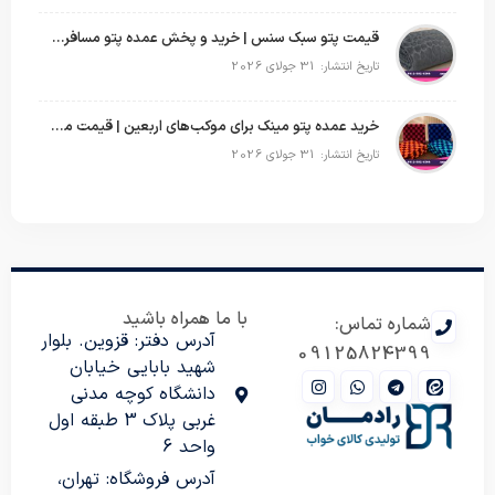
قیمت پتو سبک سنس | خرید و پخش عمده پتو مسافرتی Sense
تاریخ انتشار: 31 جولای 2026
خرید عمده پتو مینک برای موکب‌های اربعین | قیمت مناسب و ارسال سریع
تاریخ انتشار: 31 جولای 2026
با ما همراه باشید
شماره تماس:
آدرس دفتر: قزوین. بلوار
09125824399
شهید بابایی خیابان
دانشگاه کوچه مدنی
غربی پلاک 3 طبقه اول
واحد 6
آدرس فروشگاه: تهران،