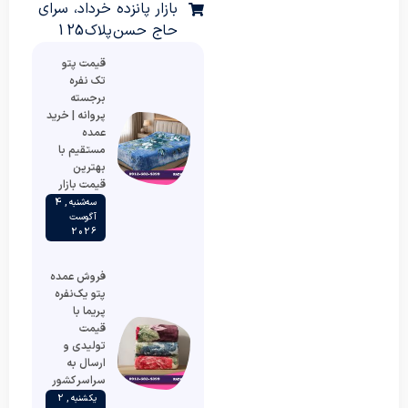
بازار پانزده خرداد، سرای
حاج حسن پلاک 125
قیمت پتو
تک نفره
برجسته
پروانه | خرید
عمده
مستقیم با
بهترین
قیمت بازار
سه‌شنبه , 4
آگوست
2026
فروش عمده
پتو یک‌نفره
پریما با
قیمت
تولیدی و
ارسال به
سراسر کشور
یکشنبه , 2