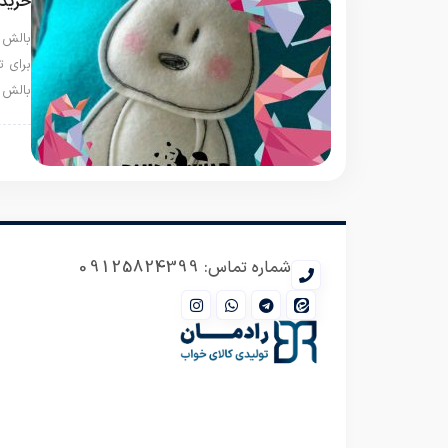
خرید 
بالش ن
برای 
بالش 
بال
شماره تماس: 09125824399