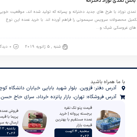
بالش نمدی نوزاد دخترانه
مدی نوزاد با طرح های جدید دخترانه و پسرانه که تولید شده اند، موقعیت خوبی
تکمیل محصولات سرویس سیسمونی را فراهم آورده اند. با خرید عمده این نوع
های عروسکی شیک و…
شنبه , 5 ژانویه 2019
0 دیدگاه
ش نمدی
بالش نوزاد
با ما همراه باشید
آدرس دفتر: قزوین. بلوار شهید بابایی خیابان دانشگاه کوچه مدنی غربی 
آدرس فروشگاه: تهران، بازار پانزده خرداد، سرای حاج حسن پلاک
قیمت پتو تک نفره
فروش عمده پ
برجسته پروانه | خرید
پریما با قیم
عمده مستقیم با بهترین
ارسال به سر
قیمت بازار
یکشن
سه‌شنبه , 4 آگوست
2026
2026