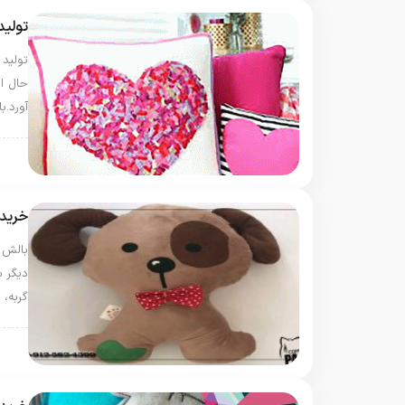
تولی
تولید
حال ا
آورد.
بال
خرید 
بالش 
دیگر ب
گربه، 
بال