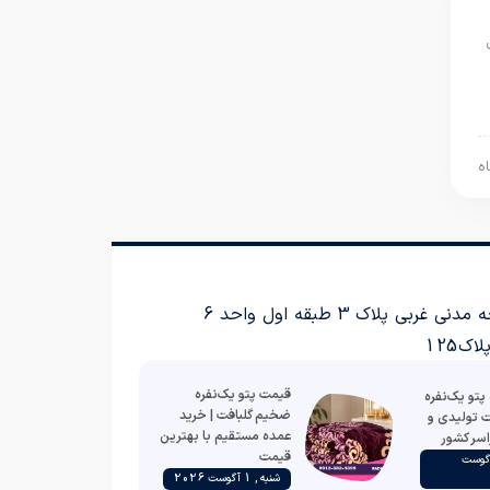
پلاک 3 طبقه اول واحد 6
 125
قیمت پتو یک‌نفره
تو یک‌نفره
ضخیم گلبافت | خرید
ت تولیدی و
عمده مستقیم با بهترین
اسر کشور
قیمت
به , 2 آگوست
شنبه , 1 آگوست 2026