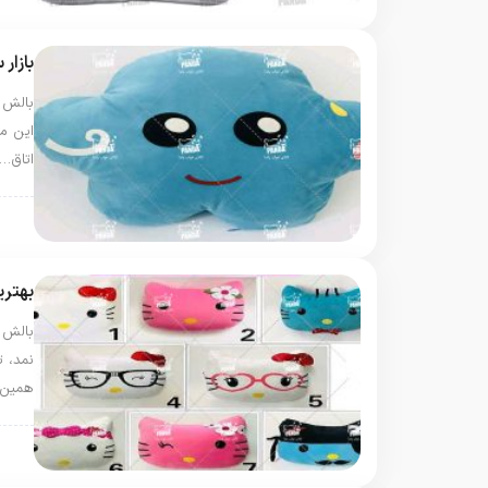
بازار
بالش 
این م
اتاق…
بال
بهتری
بالش ف
نمد، 
همین
بال