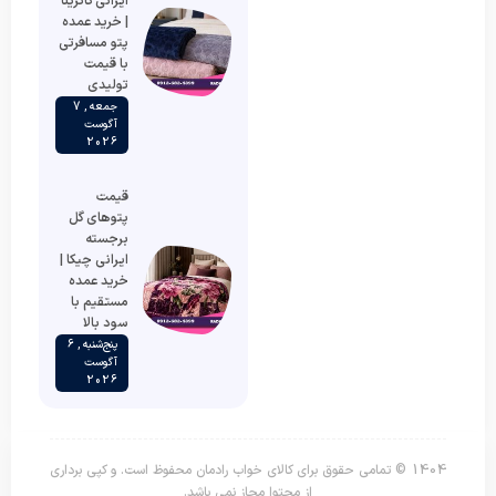
ایرانی کاترینا
| خرید عمده
پتو مسافرتی
با قیمت
تولیدی
جمعه , 7
آگوست
2026
قیمت
پتوهای گل
برجسته
ایرانی چیکا |
خرید عمده
مستقیم با
سود بالا
پنج‌شنبه , 6
آگوست
2026
1404 © تمامی حقوق برای کالای خواب رادمان محفوظ است. و کپی برداری
از محتوا مجاز نمی باشد.