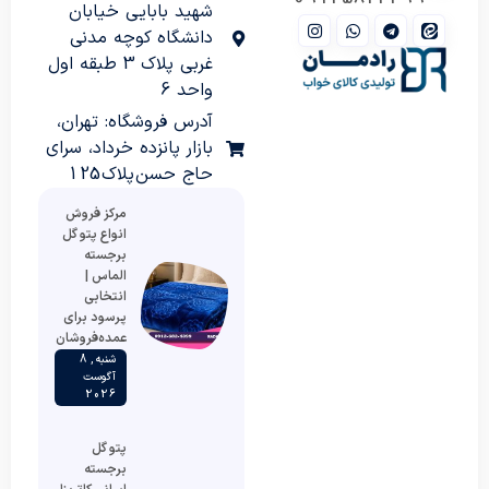
شهید بابایی خیابان
دانشگاه کوچه مدنی
غربی پلاک 3 طبقه اول
واحد 6
آدرس فروشگاه: تهران،
بازار پانزده خرداد، سرای
حاج حسن پلاک 125
مرکز فروش
انواع پتو گل
برجسته
الماس |
انتخابی
پرسود برای
عمده‌فروشان
شنبه , 8
آگوست
2026
پتو گل
برجسته