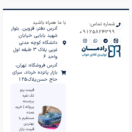
با ما همراه باشید
شماره تماس:
آدرس دفتر: قزوین. بلوار
09125824399
شهید بابایی خیابان
دانشگاه کوچه مدنی
غربی پلاک 3 طبقه اول
واحد 6
آدرس فروشگاه: تهران،
بازار پانزده خرداد، سرای
حاج حسن پلاک 125
قیمت پتو
تک نفره
برجسته
پروانه | خرید
عمده
مستقیم با
بهترین
قیمت بازار