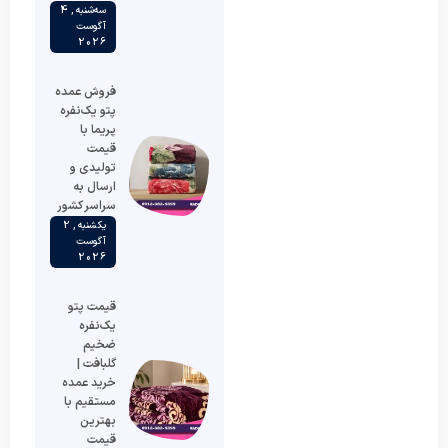
سه‌شنبه , 4
آگوست
2026
فروش عمده
پتو یک‌نفره
پریما با
قیمت
تولیدی و
ارسال به
سراسر کشور
یکشنبه , 2
آگوست
2026
قیمت پتو
یک‌نفره
ضخیم
گلبافت |
خرید عمده
مستقیم با
بهترین
قیمت