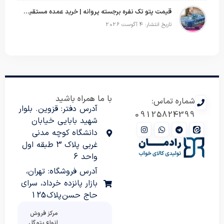
قیمت پتو تک نفره برجسته پروانه | خرید عمده مستقیم با بهترین قیمت بازار
تاریخ انتشار: 4 آگوست 2026
با ما همراه باشید
شماره تماس:
آدرس دفتر: قزوین. بلوار
09125824399
شهید بابایی خیابان
دانشگاه کوچه مدنی
غربی پلاک 3 طبقه اول
واحد 6
آدرس فروشگاه: تهران،
بازار پانزده خرداد، سرای
حاج حسن پلاک 125
مرکز فروش
انواع پتو گل