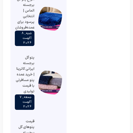
برجسته
الماس |
انتخابی
پرسود برای
عمده‌فروشان
شنبه , 8
آگوست
2026
پتو گل
برجسته
ایرانی کاترینا
| خرید عمده
پتو مسافرتی
با قیمت
تولیدی
جمعه , 7
آگوست
2026
قیمت
پتوهای گل
برجسته