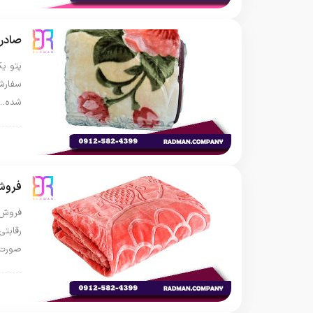
صادرا
پتو یک
سفارش 
شده…
پتو 
فروش 
فروش پ
رقابتی
صورت 
پتو 