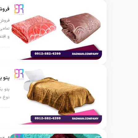
فروش 
فروش پ
تمامی 
و اقت
پتو 
پتو ی
پتو یک
نوع مت
پتو 