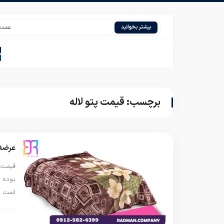
عمده فرو
بیشتر بخوانید
برچسب:
قیمت پتو لاله
عرضه 
قیمت ع
بوده ا
است. 
پتو 