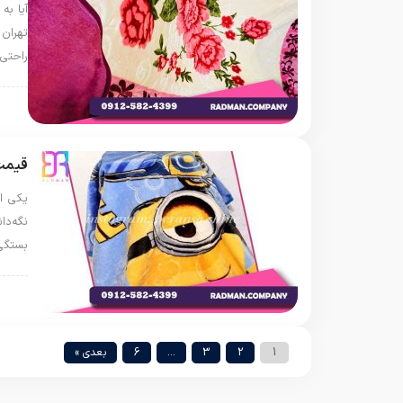
آیا به
تهران 
راحتی
پتو 
قیمت 
یکی از
نگه‌د
بستگی 
پتو 
1
2
3
…
6
بعدی »