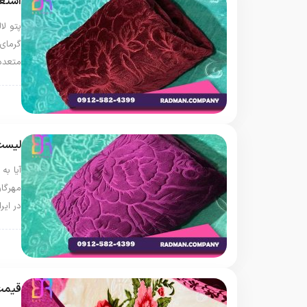
استعل
پتو لا
گرمای 
متعدد
پتو 
لیست 
آیا به
مهرگان
در ای
پتو 
قیمت 