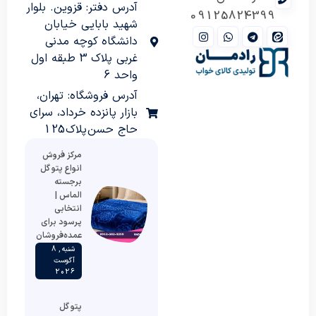
آدرس دفتر: قزوین. بلوار
09125824399
شهید بابایی خیابان
دانشگاه کوچه مدنی
غربی پلاک 3 طبقه اول
واحد 6
آدرس فروشگاه: تهران،
بازار پانزده خرداد، سرای
حاج حسن پلاک 125
مرکز فروش
انواع پتو گل
برجسته
الماس |
انتخابی
پرسود برای
عمده‌فروشان
شنبه , 8
آگوست
2026
پتو گل