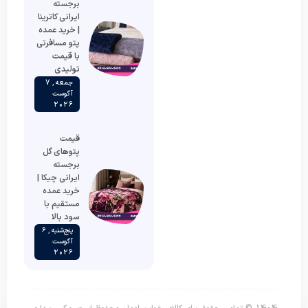
برجسته
ایرانی کاترینا
| خرید عمده
پتو مسافرتی
با قیمت
تولیدی
جمعه , 7
آگوست
2026
قیمت
پتوهای گل
برجسته
ایرانی چیکا |
خرید عمده
مستقیم با
سود بالا
پنج‌شنبه , 6
آگوست
2026