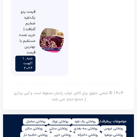
قیمت پتو
یک‌نفره
ضخیم
گلبافت |
خرید عمده
مستقیم با
بهترین
قیمت
شنبه , 1
آگوست
2026
1404 © تمامی حقوق برای کالای خواب رادمان محفوظ است. و کپی برداری
از محتوا مجاز نمی باشد.
موضوعات پرطرفدار
روتختی یک نفره
روتختی نوزاد
روتختی مخمل
روتختی عروس
روتختی سه بعدی
روتختی سنتی
روتختی ساتن
روتختی دونفره
روتختی دخترانه
روتختی حریر
روتختی حاشیه دار