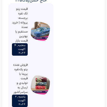
حاج حسن پلاک 125
قیمت پتو
تک نفره
برجسته
پروانه | خرید
عمده
مستقیم با
بهترین
قیمت بازار
سه‌شنبه , 4
آگوست
2026
فروش عمده
پتو یک‌نفره
پریما با
قیمت
تولیدی و
ارسال به
سراسر کشور
یکشنبه , 2
آگوست
2026