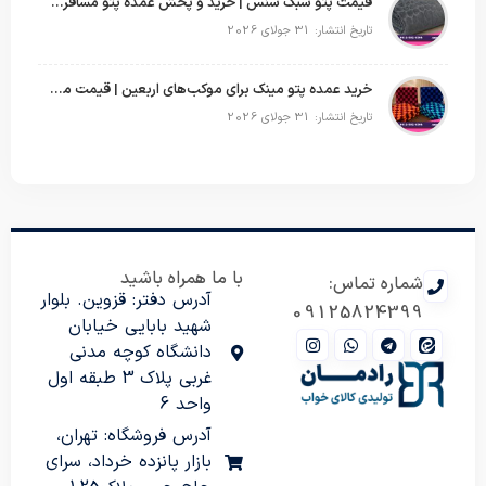
قیمت پتو سبک سنس | خرید و پخش عمده پتو مسافرتی Sense
تاریخ انتشار: 31 جولای 2026
خرید عمده پتو مینک برای موکب‌های اربعین | قیمت مناسب و ارسال سریع
تاریخ انتشار: 31 جولای 2026
با ما همراه باشید
شماره تماس:
آدرس دفتر: قزوین. بلوار
09125824399
شهید بابایی خیابان
دانشگاه کوچه مدنی
غربی پلاک 3 طبقه اول
واحد 6
آدرس فروشگاه: تهران،
بازار پانزده خرداد، سرای