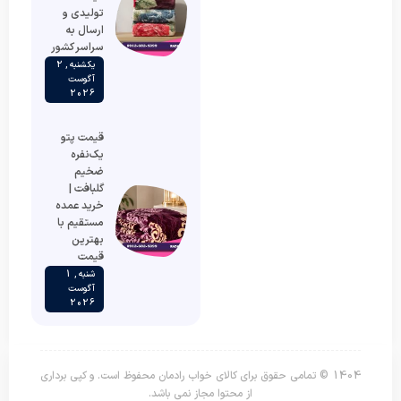
تولیدی و
ارسال به
سراسر کشور
یکشنبه , 2
آگوست
2026
قیمت پتو
یک‌نفره
ضخیم
گلبافت |
خرید عمده
مستقیم با
بهترین
قیمت
شنبه , 1
آگوست
2026
1404 © تمامی حقوق برای کالای خواب رادمان محفوظ است. و کپی برداری
از محتوا مجاز نمی باشد.