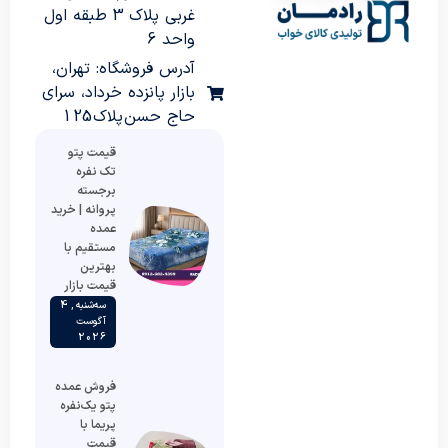
غربی پلاک 3 طبقه اول
واحد 6
آدرس فروشگاه: تهران،
بازار پانزده خرداد، سرای
حاج حسن پلاک 125
قیمت پتو
تک نفره
برجسته
پروانه | خرید
عمده
مستقیم با
بهترین
قیمت بازار
سه‌شنبه , 4
آگوست
2026
فروش عمده
پتو یک‌نفره
پریما با
قیمت