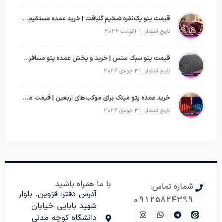
قیمت پتو یک‌نفره ضخیم گلبافت | خرید عمده مستقیم با بهترین قیمت
تاریخ انتشار: 1 آگوست 2026
قیمت پتو سبک سنس | خرید و پخش عمده پتو مسافرتی Sense
تاریخ انتشار: 31 جولای 2026
خرید عمده پتو مینک برای موکب‌های اربعین | قیمت مناسب و ارسال سریع
تاریخ انتشار: 31 جولای 2026
با ما همراه باشید
شماره تماس:
آدرس دفتر: قزوین. بلوار
09125824399
شهید بابایی خیابان
دانشگاه کوچه مدنی