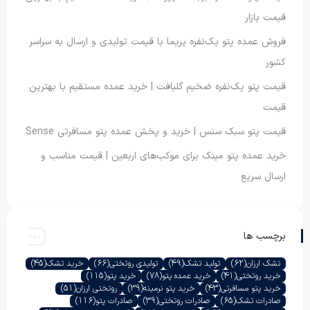
قیمت بازار
فروش عمده پتو یک‌نفره پریما با قیمت تولیدی و ارسال به سراسر
کشور
قیمت پتو یک‌نفره ضخیم گلبافت | خرید عمده مستقیم با بهترین
قیمت
قیمت پتو سبک سنس | خرید و پخش عمده پتو مسافرتی Sense
خرید عمده پتو مینک برای موکب‌های اربعین | قیمت مناسب و
ارسال سریع
برچسب ها
تشک ارزان
(62)
تولید تشک
(49)
تولیدی روتختی
(66)
خرید تشک
(45)
خرید روتختی
(41)
خرید عمده پتو
(78)
خرید پتو
(115)
خرید پتو مسافرتی
(43)
خرید پتو نرمینه
(39)
روتختی ارزان
(51)
صادرات تشک
(65)
صادرات روتختی
(39)
صادرات پتو
(116)