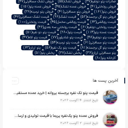
صادرات پتو دونفره
(37)
فروش تشک
(55)
فروش تشک مسافرتی
(47)
فروش روتختی
(41)
فروش عمده تشک
(45)
فروش عمده پتو
(151)
فروش پتو
(161)
فروش پتو مسافرتی
(41)
فروش پتو نرمینه
(38)
فروش پتو گل برجسته
(52)
قیمت تشک
(99)
قیمت تشک مسافرتی
(47)
قیمت روبالشی
(63)
قیمت روبالشی مخمل
(45)
قیمت روتختی
(100)
قیمت روتختی دونفره
(61)
قیمت روتختی سه بعدی
(46)
قیمت عمده پتو
(114)
قیمت پتو
(280)
قیمت پتو دو نفره
(51)
قیمت پتو دونفره
(48)
قیمت پتو شادیلون
(77)
قیمت پتو لاله
(47)
قیمت پتو مسافرتی
(61)
قیمت پتو نرمینه
(54)
قیمت پتو گل برجسته
(81)
قیمت پتو یک نفره
(56)
پتو ارزان
(63)
پتو مسافرتی ارزان
(36)
پخش تشک
(38)
پخش پتو
(51)
کارخانه پتو
(80)
آخرین پست ها
قیمت پتو تک نفره برجسته پروانه | خرید عمده مستقیم با بهترین قیمت بازار
تاریخ انتشار: 4 آگوست 2026
فروش عمده پتو یک‌نفره پریما با قیمت تولیدی و ارسال به سراسر کشور
تاریخ انتشار: 2 آگوست 2026