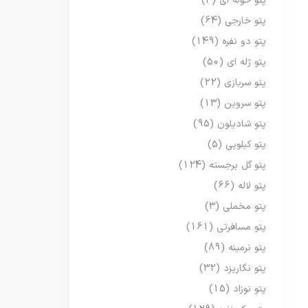
پتو حوله ای
(3)
پتو خارجی
(64)
پتو دو نفره
(149)
پتو ژله ای
(50)
پتو سربازی
(22)
پتو سروین
(13)
پتو شادیلون
(95)
پتو کیلویی
(5)
پتو گل برجسته
(124)
پتو لاله
(66)
پتو مخملی
(3)
پتو مسافرتی
(161)
پتو نرمینه
(89)
پتو نگاریزد
(32)
پتو نوزاد
(15)