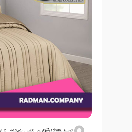
توسط :
admin
تاریخ انتشار : پنج‌شنبه , 5 ژوئن 2025