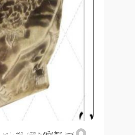
توسط :
admin
تاریخ انتشار : شنبه , 1 می 2021