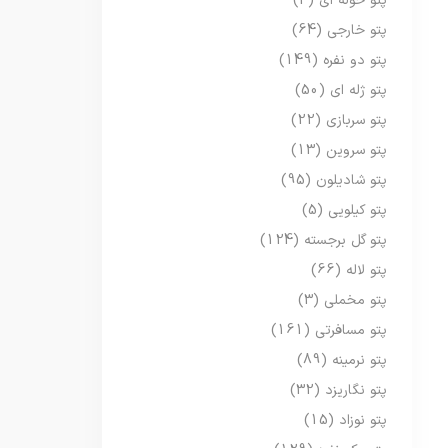
پتو حوله ای
(3)
پتو خارجی
(64)
پتو دو نفره
(149)
پتو ژله ای
(50)
پتو سربازی
(22)
پتو سروین
(13)
پتو شادیلون
(95)
پتو کیلویی
(5)
پتو گل برجسته
(124)
پتو لاله
(66)
پتو مخملی
(3)
پتو مسافرتی
(161)
پتو نرمینه
(89)
پتو نگاریزد
(32)
پتو نوزاد
(15)