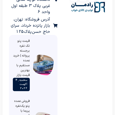
غربی پلاک 3 طبقه اول
واحد 6
آدرس فروشگاه: تهران،
بازار پانزده خرداد، سرای
حاج حسن پلاک 125
قیمت پتو
تک نفره
برجسته
پروانه | خرید
عمده
مستقیم با
بهترین
قیمت بازار
سه‌شنبه , 4
آگوست
2026
فروش عمده
پتو یک‌نفره
پریما با