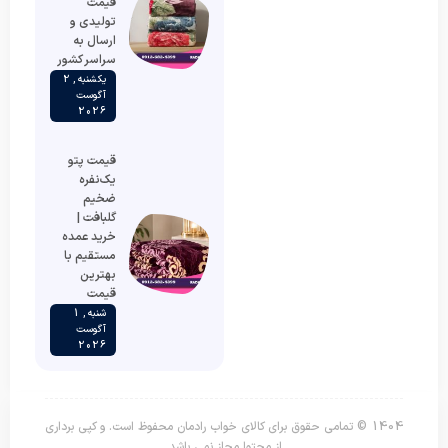
قیمت
تولیدی و
ارسال به
سراسر کشور
یکشنبه , 2
آگوست
2026
قیمت پتو
یک‌نفره
ضخیم
گلبافت |
خرید عمده
مستقیم با
بهترین
قیمت
شنبه , 1
آگوست
2026
1404 © تمامی حقوق برای کالای خواب رادمان محفوظ است. و کپی برداری
از محتوا مجاز نمی باشد.