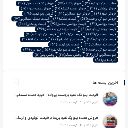
صادرات پتو دونفره
(37)
فروش تشک
(55)
فروش تشک مسافرتی
(47)
فروش روتختی
(41)
فروش عمده تشک
(45)
فروش عمده پتو
(151)
فروش پتو
(161)
فروش پتو مسافرتی
(41)
فروش پتو نرمینه
(38)
فروش پتو گل برجسته
(52)
قیمت تشک
(99)
قیمت تشک مسافرتی
(47)
قیمت روبالشی
(63)
قیمت روبالشی مخمل
(45)
قیمت روتختی
(100)
قیمت روتختی دونفره
(61)
قیمت روتختی سه بعدی
(46)
قیمت عمده پتو
(114)
قیمت پتو
(280)
قیمت پتو دو نفره
(51)
قیمت پتو دونفره
(48)
قیمت پتو شادیلون
(77)
قیمت پتو لاله
(47)
قیمت پتو مسافرتی
(61)
قیمت پتو نرمینه
(54)
قیمت پتو گل برجسته
(81)
قیمت پتو یک نفره
(56)
پتو ارزان
(64)
پتو مسافرتی ارزان
(36)
پخش تشک
(38)
پخش پتو
(51)
کارخانه پتو
(80)
آخرین پست ها
قیمت پتو تک نفره برجسته پروانه | خرید عمده مستقیم با بهترین قیمت بازار
تاریخ انتشار: 4 آگوست 2026
فروش عمده پتو یک‌نفره پریما با قیمت تولیدی و ارسال به سراسر کشور
تاریخ انتشار: 2 آگوست 2026