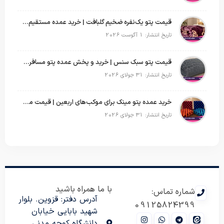
قیمت پتو یک‌نفره ضخیم گلبافت | خرید عمده مستقیم با بهترین قیمت
تاریخ انتشار: 1 آگوست 2026
قیمت پتو سبک سنس | خرید و پخش عمده پتو مسافرتی Sense
تاریخ انتشار: 31 جولای 2026
خرید عمده پتو مینک برای موکب‌های اربعین | قیمت مناسب و ارسال سریع
تاریخ انتشار: 31 جولای 2026
با ما همراه باشید
شماره تماس:
آدرس دفتر: قزوین. بلوار
09125824399
شهید بابایی خیابان
دانشگاه کوچه مدنی