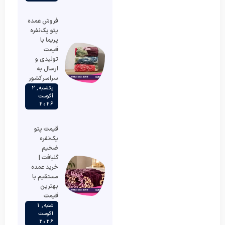
فروش عمده
پتو یک‌نفره
پریما با
قیمت
تولیدی و
ارسال به
سراسر کشور
یکشنبه , 2
آگوست
2026
قیمت پتو
یک‌نفره
ضخیم
گلبافت |
خرید عمده
مستقیم با
بهترین
قیمت
شنبه , 1
آگوست
2026