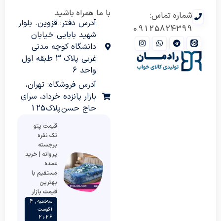
با ما همراه باشید
شماره تماس:
آدرس دفتر: قزوین. بلوار
09125824399
شهید بابایی خیابان
دانشگاه کوچه مدنی
غربی پلاک 3 طبقه اول
واحد 6
آدرس فروشگاه: تهران،
بازار پانزده خرداد، سرای
حاج حسن پلاک 125
قیمت پتو
تک نفره
برجسته
پروانه | خرید
عمده
مستقیم با
بهترین
قیمت بازار
سه‌شنبه , 4
آگوست
2026