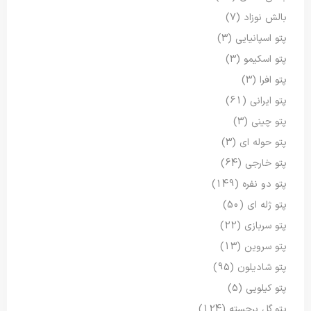
بالش نوزاد
(7)
پتو اسپانیایی
(3)
پتو اسکیمو
(3)
پتو افرا
(3)
پتو ایرانی
(61)
پتو چینی
(3)
پتو حوله ای
(3)
پتو خارجی
(64)
پتو دو نفره
(149)
پتو ژله ای
(50)
پتو سربازی
(22)
پتو سروین
(13)
پتو شادیلون
(95)
پتو کیلویی
(5)
پتو گل برجسته
(124)