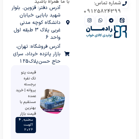
با ما همراه باشید
شماره تماس:
آدرس دفتر: قزوین. بلوار
09125824399
شهید بابایی خیابان
دانشگاه کوچه مدنی
غربی پلاک 3 طبقه اول
واحد 6
آدرس فروشگاه: تهران،
بازار پانزده خرداد، سرای
حاج حسن پلاک 125
قیمت پتو
تک نفره
برجسته
پروانه | خرید
عمده
مستقیم با
بهترین
قیمت بازار
سه‌شنبه , 4
آگوست
2026