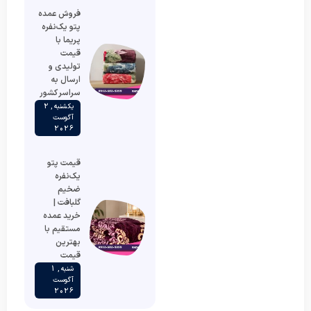
فروش عمده
پتو یک‌نفره
پریما با
قیمت
تولیدی و
ارسال به
سراسر کشور
یکشنبه , 2
آگوست
2026
قیمت پتو
یک‌نفره
ضخیم
گلبافت |
خرید عمده
مستقیم با
بهترین
قیمت
شنبه , 1
آگوست
2026