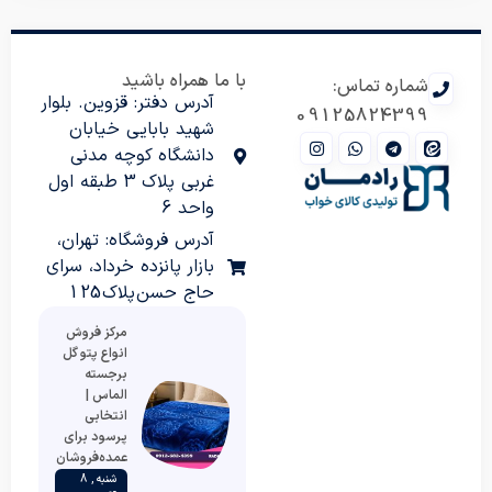
با ما همراه باشید
شماره تماس:
آدرس دفتر: قزوین. بلوار
09125824399
شهید بابایی خیابان
دانشگاه کوچه مدنی
غربی پلاک 3 طبقه اول
واحد 6
آدرس فروشگاه: تهران،
بازار پانزده خرداد، سرای
حاج حسن پلاک 125
مرکز فروش
انواع پتو گل
برجسته
الماس |
انتخابی
پرسود برای
عمده‌فروشان
شنبه , 8