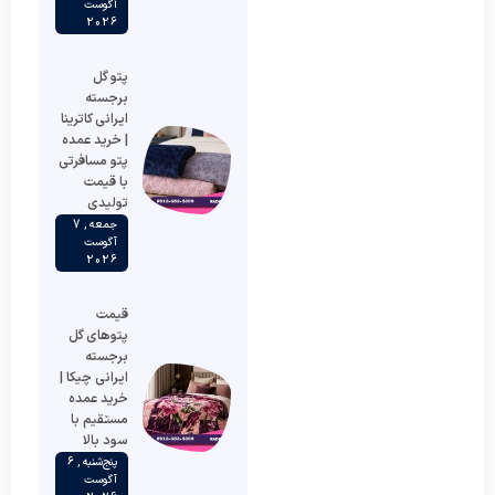
آگوست
2026
پتو گل
برجسته
ایرانی کاترینا
| خرید عمده
پتو مسافرتی
با قیمت
تولیدی
جمعه , 7
آگوست
2026
قیمت
پتوهای گل
برجسته
ایرانی چیکا |
خرید عمده
مستقیم با
سود بالا
پنج‌شنبه , 6
آگوست