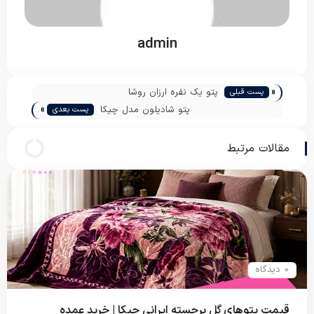
admin
«
پتو یک نفره ارزان روشا
پست قبلی
»
پتو شادیلون مدل چیکا
پست بعدی
مقالات مرتبط
0 دیدگاه
قیمت پتوهای گل برجسته ایرانی چیکا | خرید عمده