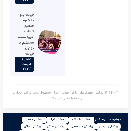
2026
قیمت پتو
یک‌نفره
ضخیم
گلبافت |
خرید عمده
مستقیم با
بهترین
قیمت
شنبه , 1
آگوست
2026
1404 © تمامی حقوق برای کالای خواب رادمان محفوظ است. و کپی برداری
از محتوا مجاز نمی باشد.
موضوعات پرطرفدار
روتختی یک نفره
روتختی نوزاد
روتختی مخمل
روتختی عروس
روتختی سه بعدی
روتختی سنتی
روتختی ساتن