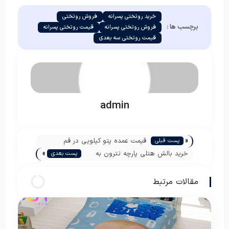
خرید روتختی پسرانه
فروش روتختی
برچسب ها :
فروش روتختی پسرانه
قیمت روتختی پسرانه
قیمت روتختی سه بعدی
admin
«
قیمت عمده پتو کیلویی در قم
پست قبلی
»
خرید بالش هتلی پارچه تترون به
پست بعدی
صورت عمده
مقالات مرتبط