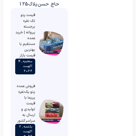
حاج حسن پلاک 125
قیمت پتو
تک نفره
برجسته
پروانه | خرید
عمده
مستقیم با
بهترین
قیمت بازار
سه‌شنبه , 4
آگوست
2026
فروش عمده
پتو یک‌نفره
پریما با
قیمت
تولیدی و
ارسال به
سراسر کشور
یکشنبه , 2
آگوست