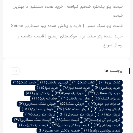
قیمت پتو یک‌نفره ضخیم گلبافت | خرید عمده مستقیم با بهترین
قیمت
قیمت پتو سبک سنس | خرید و پخش عمده پتو مسافرتی Sense
خرید عمده پتو مینک برای موکب‌های اربعین | قیمت مناسب و
ارسال سریع
برچسب ها
تشک ارزان
(62)
تولید تشک
(49)
تولیدی روتختی
(66)
خرید تشک
(45)
خرید روتختی
(41)
خرید عمده پتو
(78)
خرید پتو
(115)
خرید پتو مسافرتی
(43)
خرید پتو نرمینه
(39)
روتختی ارزان
(51)
صادرات تشک
(65)
صادرات روتختی
(39)
صادرات پتو
(116)
صادرات پتو دونفره
(37)
فروش تشک
(55)
فروش تشک مسافرتی
(47)
فروش روتختی
(41)
فروش عمده تشک
(45)
فروش عمده پتو
(151)
فروش پتو
(161)
فروش پتو مسافرتی
(41)
فروش پتو نرمینه
(38)
فروش پتو گل برجسته
(52)
قیمت تشک
(99)
قیمت تشک مسافرتی
(47)
قیمت روبالشی
(63)
قیمت روبالشی مخمل
(45)
قیمت روتختی
(100)
قیمت روتختی دونفره
(61)
قیمت روتختی سه بعدی
(46)