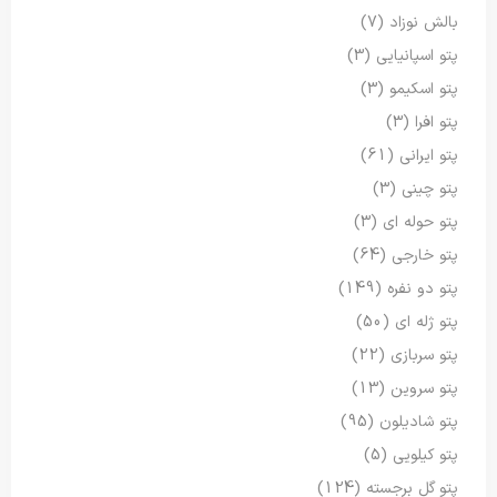
بالش نوزاد
(7)
پتو اسپانیایی
(3)
پتو اسکیمو
(3)
پتو افرا
(3)
پتو ایرانی
(61)
پتو چینی
(3)
پتو حوله ای
(3)
پتو خارجی
(64)
پتو دو نفره
(149)
پتو ژله ای
(50)
پتو سربازی
(22)
پتو سروین
(13)
پتو شادیلون
(95)
پتو کیلویی
(5)
پتو گل برجسته
(124)