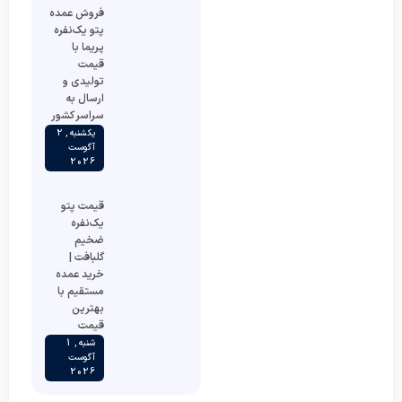
فروش عمده
پتو یک‌نفره
پریما با
قیمت
تولیدی و
ارسال به
سراسر کشور
یکشنبه , 2
آگوست
2026
قیمت پتو
یک‌نفره
ضخیم
گلبافت |
خرید عمده
مستقیم با
بهترین
قیمت
شنبه , 1
آگوست
2026