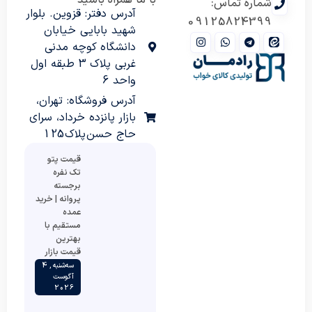
شماره تماس:
آدرس دفتر: قزوین. بلوار
09125824399
شهید بابایی خیابان
دانشگاه کوچه مدنی
غربی پلاک 3 طبقه اول
واحد 6
آدرس فروشگاه: تهران،
بازار پانزده خرداد، سرای
حاج حسن پلاک 125
قیمت پتو
تک نفره
برجسته
پروانه | خرید
عمده
مستقیم با
بهترین
قیمت بازار
سه‌شنبه , 4
آگوست
2026