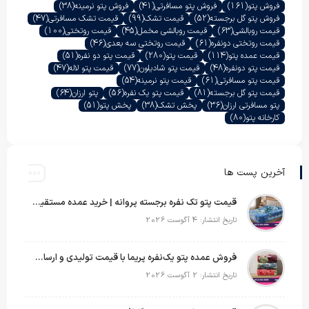
فروش پتو
(161)
فروش پتو مسافرتی
(41)
فروش پتو نرمینه
(38)
فروش پتو گل برجسته
(52)
قیمت تشک
(99)
قیمت تشک مسافرتی
(47)
قیمت روبالشی
(63)
قیمت روبالشی مخمل
(45)
قیمت روتختی
(100)
قیمت روتختی دونفره
(61)
قیمت روتختی سه بعدی
(46)
قیمت عمده پتو
(114)
قیمت پتو
(280)
قیمت پتو دو نفره
(51)
قیمت پتو دونفره
(48)
قیمت پتو شادیلون
(77)
قیمت پتو لاله
(47)
قیمت پتو مسافرتی
(61)
قیمت پتو نرمینه
(54)
قیمت پتو گل برجسته
(81)
قیمت پتو یک نفره
(56)
پتو ارزان
(64)
پتو مسافرتی ارزان
(36)
پخش تشک
(38)
پخش پتو
(51)
کارخانه پتو
(80)
آخرین پست ها
قیمت پتو تک نفره برجسته پروانه | خرید عمده مستقیم با بهترین قیمت بازار
تاریخ انتشار: 4 آگوست 2026
فروش عمده پتو یک‌نفره پریما با قیمت تولیدی و ارسال به سراسر کشور
تاریخ انتشار: 2 آگوست 2026