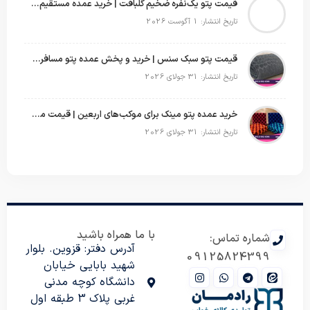
قیمت پتو یک‌نفره ضخیم گلبافت | خرید عمده مستقیم با بهترین قیمت
تاریخ انتشار: 1 آگوست 2026
قیمت پتو سبک سنس | خرید و پخش عمده پتو مسافرتی Sense
تاریخ انتشار: 31 جولای 2026
خرید عمده پتو مینک برای موکب‌های اربعین | قیمت مناسب و ارسال سریع
تاریخ انتشار: 31 جولای 2026
با ما همراه باشید
شماره تماس:
آدرس دفتر: قزوین. بلوار
09125824399
شهید بابایی خیابان
دانشگاه کوچه مدنی
غربی پلاک 3 طبقه اول