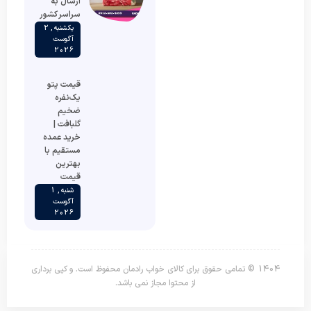
ارسال به
سراسر کشور
یکشنبه , 2
آگوست
2026
قیمت پتو
یک‌نفره
ضخیم
گلبافت |
خرید عمده
مستقیم با
بهترین
قیمت
شنبه , 1
آگوست
2026
1404 © تمامی حقوق برای کالای خواب رادمان محفوظ است. و کپی برداری
از محتوا مجاز نمی باشد.