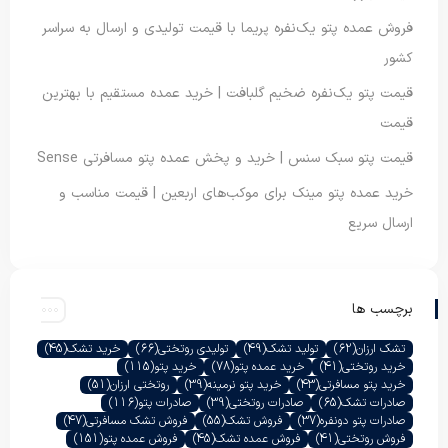
فروش عمده پتو یک‌نفره پریما با قیمت تولیدی و ارسال به سراسر
کشور
قیمت پتو یک‌نفره ضخیم گلبافت | خرید عمده مستقیم با بهترین
قیمت
قیمت پتو سبک سنس | خرید و پخش عمده پتو مسافرتی Sense
خرید عمده پتو مینک برای موکب‌های اربعین | قیمت مناسب و
ارسال سریع
برچسب ها
تشک ارزان
(62)
تولید تشک
(49)
تولیدی روتختی
(66)
خرید تشک
(45)
خرید روتختی
(41)
خرید عمده پتو
(78)
خرید پتو
(115)
خرید پتو مسافرتی
(43)
خرید پتو نرمینه
(39)
روتختی ارزان
(51)
صادرات تشک
(65)
صادرات روتختی
(39)
صادرات پتو
(116)
صادرات پتو دونفره
(37)
فروش تشک
(55)
فروش تشک مسافرتی
(47)
فروش روتختی
(41)
فروش عمده تشک
(45)
فروش عمده پتو
(151)