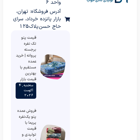
واحد 6
آدرس فروشگاه: تهران،
بازار پانزده خرداد، سرای
حاج حسن پلاک 125
قیمت پتو
تک نفره
برجسته
پروانه | خرید
عمده
مستقیم با
بهترین
قیمت بازار
سه‌شنبه , 4
آگوست
2026
فروش عمده
پتو یک‌نفره
پریما با
قیمت
تولیدی و