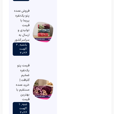
فروش عمده
پتو یک‌نفره
پریما با
قیمت
تولیدی و
ارسال به
سراسر کشور
یکشنبه , 2
آگوست
2026
قیمت پتو
یک‌نفره
ضخیم
گلبافت |
خرید عمده
مستقیم با
بهترین
قیمت
شنبه , 1
آگوست
2026