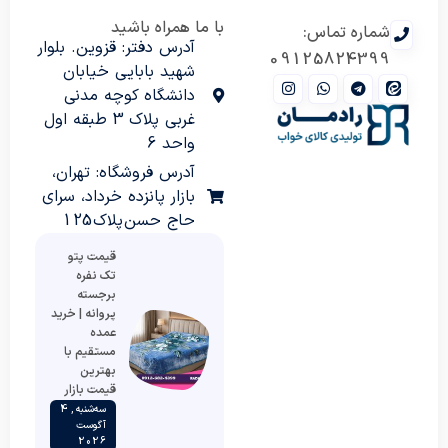
با ما همراه باشید
شماره تماس:
آدرس دفتر: قزوین. بلوار
09125824399
شهید بابایی خیابان
دانشگاه کوچه مدنی
غربی پلاک 3 طبقه اول
واحد 6
آدرس فروشگاه: تهران،
بازار پانزده خرداد، سرای
حاج حسن پلاک 125
قیمت پتو
تک نفره
برجسته
پروانه | خرید
عمده
مستقیم با
بهترین
قیمت بازار
سه‌شنبه , 4
آگوست
2026