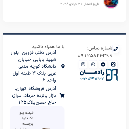
تاریخ انتشار: 31 جولای 2026
با ما همراه باشید
شماره تماس:
آدرس دفتر: قزوین. بلوار
09125824399
شهید بابایی خیابان
دانشگاه کوچه مدنی
غربی پلاک 3 طبقه اول
واحد 6
آدرس فروشگاه: تهران،
بازار پانزده خرداد، سرای
حاج حسن پلاک 125
قیمت پتو
تک نفره
برجسته