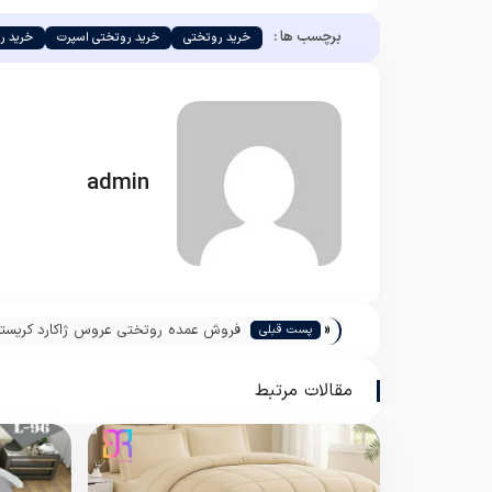
برچسب ها :
خرید روتختی
خرید روتختی اسپرت
خرید ر
admin
«
فروش عمده روتختی عروس ژاکارد کریستا
پست قبلی
مقالات مرتبط