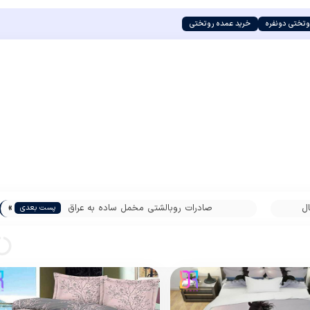
وتختی دونفره
خرید عمده روتختی
»
ل
صادرات روبالشتی مخمل ساده به عراق
پست بعدی