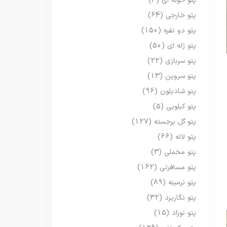
پتو حوله ای
(3)
پتو خارجی
(64)
پتو دو نفره
(150)
پتو ژله ای
(50)
پتو سربازی
(22)
پتو سروین
(13)
پتو شادیلون
(96)
پتو کیلویی
(5)
پتو گل برجسته
(127)
پتو لاله
(66)
پتو مخملی
(3)
پتو مسافرتی
(162)
پتو نرمینه
(89)
پتو نگاریزد
(32)
پتو نوزاد
(15)