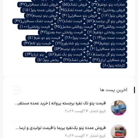
صادرات پتو دونفره
(37)
فروش تشک
(55)
فروش تشک مسافرتی
(47)
فروش روتختی
(41)
فروش عمده تشک
(45)
فروش عمده پتو
(151)
فروش پتو
(161)
فروش پتو مسافرتی
(41)
فروش پتو نرمینه
(38)
فروش پتو گل برجسته
(52)
قیمت تشک
(99)
قیمت تشک مسافرتی
(47)
قیمت روبالشی
(63)
قیمت روبالشی مخمل
(45)
قیمت روتختی
(100)
قیمت روتختی دونفره
(61)
قیمت روتختی سه بعدی
(46)
قیمت عمده پتو
(114)
قیمت پتو
(280)
قیمت پتو دو نفره
(51)
قیمت پتو دونفره
(48)
قیمت پتو شادیلون
(77)
قیمت پتو لاله
(47)
قیمت پتو مسافرتی
(61)
قیمت پتو نرمینه
(54)
قیمت پتو گل برجسته
(81)
قیمت پتو یک نفره
(56)
پتو ارزان
(64)
پتو مسافرتی ارزان
(36)
پخش تشک
(38)
پخش پتو
(51)
کارخانه پتو
(80)
آخرین پست ها
قیمت پتو تک نفره برجسته پروانه | خرید عمده مستقیم با بهترین قیمت بازار
تاریخ انتشار: 4 آگوست 2026
فروش عمده پتو یک‌نفره پریما با قیمت تولیدی و ارسال به سراسر کشور
تاریخ انتشار: 2 آگوست 2026