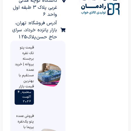
دانشگاه کوچه مدنی
غربی پلاک 3 طبقه اول
واحد 6
آدرس فروشگاه: تهران،
بازار پانزده خرداد، سرای
حاج حسن پلاک 125
قیمت پتو
تک نفره
برجسته
پروانه | خرید
عمده
مستقیم با
بهترین
قیمت بازار
سه‌شنبه , 4
آگوست
2026
فروش عمده
پتو یک‌نفره
پریما با