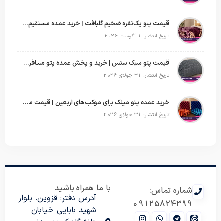
قیمت پتو یک‌نفره ضخیم گلبافت | خرید عمده مستقیم با بهترین قیمت
تاریخ انتشار: 1 آگوست 2026
قیمت پتو سبک سنس | خرید و پخش عمده پتو مسافرتی Sense
تاریخ انتشار: 31 جولای 2026
خرید عمده پتو مینک برای موکب‌های اربعین | قیمت مناسب و ارسال سریع
تاریخ انتشار: 31 جولای 2026
با ما همراه باشید
شماره تماس:
آدرس دفتر: قزوین. بلوار
09125824399
شهید بابایی خیابان