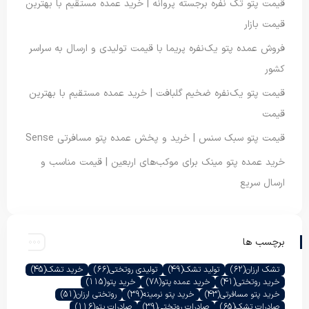
قیمت پتو تک نفره برجسته پروانه | خرید عمده مستقیم با بهترین
قیمت بازار
فروش عمده پتو یک‌نفره پریما با قیمت تولیدی و ارسال به سراسر
کشور
قیمت پتو یک‌نفره ضخیم گلبافت | خرید عمده مستقیم با بهترین
قیمت
قیمت پتو سبک سنس | خرید و پخش عمده پتو مسافرتی Sense
خرید عمده پتو مینک برای موکب‌های اربعین | قیمت مناسب و
ارسال سریع
برچسب ها
تشک ارزان
(62)
تولید تشک
(49)
تولیدی روتختی
(66)
خرید تشک
(45)
خرید روتختی
(41)
خرید عمده پتو
(78)
خرید پتو
(115)
خرید پتو مسافرتی
(43)
خرید پتو نرمینه
(39)
روتختی ارزان
(51)
صادرات تشک
(65)
صادرات روتختی
(39)
صادرات پتو
(116)