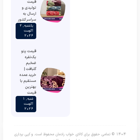
قیمت
تولیدی و
ارسال به
سراسر کشور
یکشنبه , 2
آگوست
2026
قیمت پتو
یک‌نفره
ضخیم
گلبافت |
خرید عمده
مستقیم با
بهترین
قیمت
شنبه , 1
آگوست
2026
1404 © تمامی حقوق برای کالای خواب رادمان محفوظ است. و کپی برداری