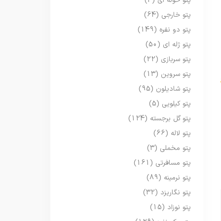
پتو حوله ای
(3)
پتو خارجی
(64)
پتو دو نفره
(149)
پتو ژله ای
(50)
پتو سربازی
(22)
پتو سروین
(13)
پتو شادیلون
(95)
پتو کیلویی
(5)
پتو گل برجسته
(124)
پتو لاله
(66)
پتو مخملی
(3)
پتو مسافرتی
(161)
پتو نرمینه
(89)
پتو نگاریزد
(32)
پتو نوزاد
(15)