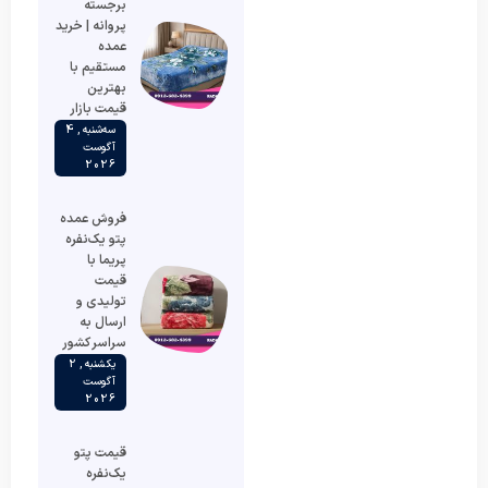
برجسته
پروانه | خرید
عمده
مستقیم با
بهترین
قیمت بازار
سه‌شنبه , 4
آگوست
2026
فروش عمده
پتو یک‌نفره
پریما با
قیمت
تولیدی و
ارسال به
سراسر کشور
یکشنبه , 2
آگوست
2026
قیمت پتو
یک‌نفره