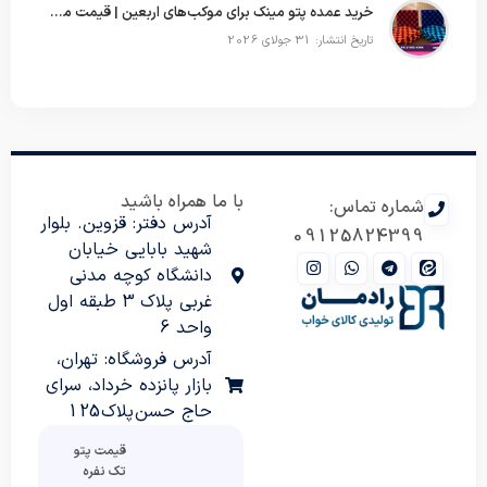
خرید عمده پتو مینک برای موکب‌های اربعین | قیمت مناسب و ارسال سریع
تاریخ انتشار: 31 جولای 2026
با ما همراه باشید
شماره تماس:
آدرس دفتر: قزوین. بلوار
09125824399
شهید بابایی خیابان
دانشگاه کوچه مدنی
غربی پلاک 3 طبقه اول
واحد 6
آدرس فروشگاه: تهران،
بازار پانزده خرداد، سرای
حاج حسن پلاک 125
قیمت پتو
تک نفره