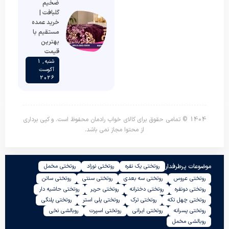
ضخیم
گلبافت |
خرید عمده
مستقیم با
بهترین
قیمت
شنبه , 1
آگوست
2026
1404 © تمامی حقوق برای کالای خواب رادمان محفوظ است. و کپی برداری
از محتوا مجاز نمی باشد.
موضوعات پرطرفدار
روتختی یک نفره
روتختی نوزاد
روتختی مخمل
روتختی عروس
روتختی سه بعدی
روتختی سنتی
روتختی ساتن
روتختی دونفره
روتختی دخترانه
روتختی حریر
روتختی حاشیه دار
روتختی چهل تکه
روتختی ترک
روتختی پلی استر
روتختی پلنگی
روتختی پسرانه
روتختی ایرانی
روتختی اسپرت
روبالشی نخی
روبالشی مخمل