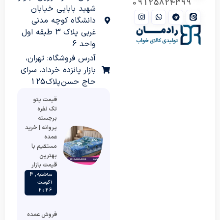
09125824399
شهید بابایی خیابان
دانشگاه کوچه مدنی
غربی پلاک 3 طبقه اول
واحد 6
آدرس فروشگاه: تهران،
بازار پانزده خرداد، سرای
حاج حسن پلاک 125
قیمت پتو
تک نفره
برجسته
پروانه | خرید
عمده
مستقیم با
بهترین
قیمت بازار
سه‌شنبه , 4
آگوست
2026
فروش عمده