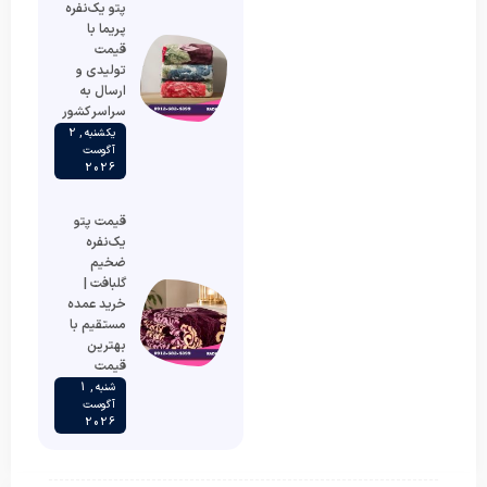
پتو یک‌نفره
پریما با
قیمت
تولیدی و
ارسال به
سراسر کشور
یکشنبه , 2
آگوست
2026
قیمت پتو
یک‌نفره
ضخیم
گلبافت |
خرید عمده
مستقیم با
بهترین
قیمت
شنبه , 1
آگوست
2026