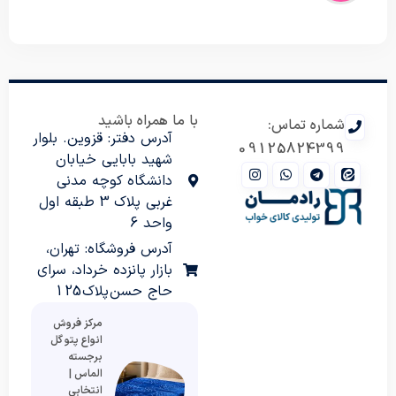
با ما همراه باشید
شماره تماس:
آدرس دفتر: قزوین. بلوار
09125824399
شهید بابایی خیابان
دانشگاه کوچه مدنی
غربی پلاک 3 طبقه اول
واحد 6
آدرس فروشگاه: تهران،
بازار پانزده خرداد، سرای
حاج حسن پلاک 125
مرکز فروش
انواع پتو گل
برجسته
الماس |
انتخابی