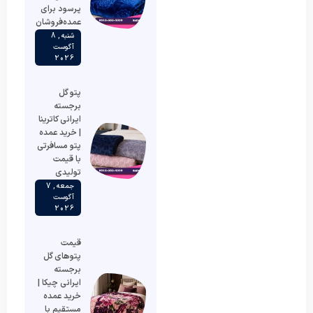
پرسود برای
عمده‌فروشان
شنبه , 8
آگوست
2026
پتو گل
برجسته
ایرانی کاترینا
| خرید عمده
پتو مسافرتی
با قیمت
تولیدی
جمعه , 7
آگوست
2026
قیمت
پتوهای گل
برجسته
ایرانی چیکا |
خرید عمده
مستقیم با