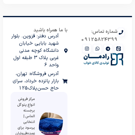
با ما همراه باشید
شماره تماس:
آدرس دفتر: قزوین. بلوار
09125824399
شهید بابایی خیابان
دانشگاه کوچه مدنی
غربی پلاک 3 طبقه اول
واحد 6
آدرس فروشگاه: تهران،
بازار پانزده خرداد، سرای
حاج حسن پلاک 125
مرکز فروش
انواع پتو گل
برجسته
الماس |
انتخابی
پرسود برای
عمده‌فروشان