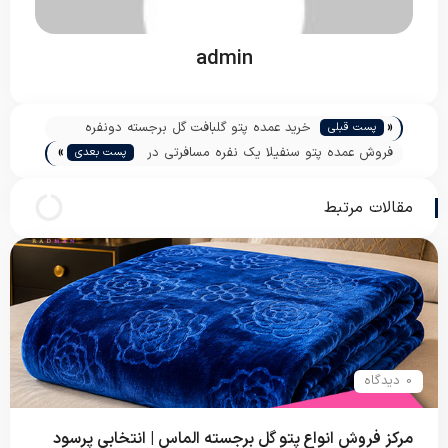
admin
«
خرید عمده پتو گلبافت گل برجسته دونفره
پست قبلی
»
فروش عمده پتو سنفیلا یک نفره مسافرتی در
پست بعدی
تهران
مقالات مرتبط
0 دیدگاه
مرکز فروش انواع پتو گل برجسته الماس | انتخابی پرسود