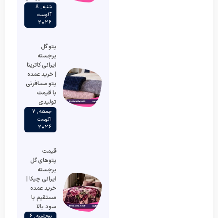
شنبه , 8
آگوست
2026
پتو گل
برجسته
ایرانی کاترینا
| خرید عمده
پتو مسافرتی
با قیمت
تولیدی
جمعه , 7
آگوست
2026
قیمت
پتوهای گل
برجسته
ایرانی چیکا |
خرید عمده
مستقیم با
سود بالا
پنج‌شنبه , 6