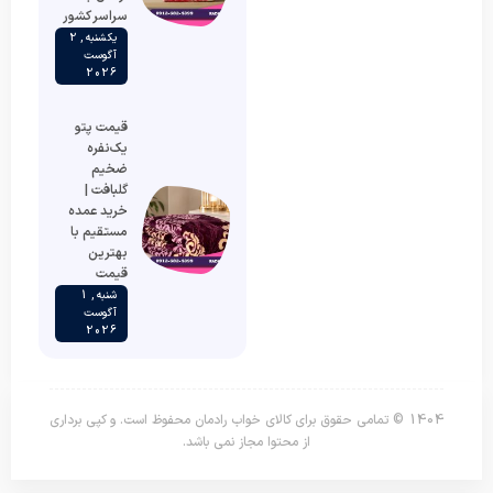
سراسر کشور
یکشنبه , 2
آگوست
2026
قیمت پتو
یک‌نفره
ضخیم
گلبافت |
خرید عمده
مستقیم با
بهترین
قیمت
شنبه , 1
آگوست
2026
1404 © تمامی حقوق برای کالای خواب رادمان محفوظ است. و کپی برداری
از محتوا مجاز نمی باشد.