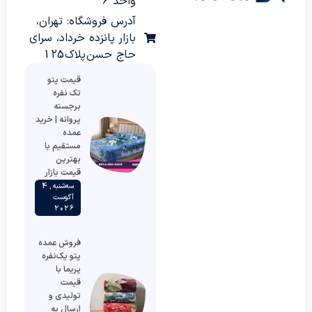
واحد 6
آدرس فروشگاه: تهران،
بازار پانزده خرداد، سرای
حاج حسن پلاک 125
قیمت پتو
تک نفره
برجسته
پروانه | خرید
عمده
مستقیم با
بهترین
قیمت بازار
سه‌شنبه , 4
آگوست
2026
فروش عمده
پتو یک‌نفره
پریما با
قیمت
تولیدی و
ارسال به