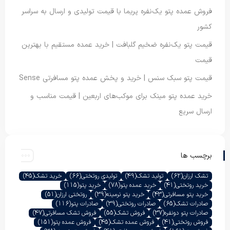
فروش عمده پتو یک‌نفره پریما با قیمت تولیدی و ارسال به سراسر
کشور
قیمت پتو یک‌نفره ضخیم گلبافت | خرید عمده مستقیم با بهترین
قیمت
قیمت پتو سبک سنس | خرید و پخش عمده پتو مسافرتی Sense
خرید عمده پتو مینک برای موکب‌های اربعین | قیمت مناسب و
ارسال سریع
برچسب ها
تشک ارزان
(62)
تولید تشک
(49)
تولیدی روتختی
(66)
خرید تشک
(45)
خرید روتختی
(41)
خرید عمده پتو
(78)
خرید پتو
(115)
خرید پتو مسافرتی
(43)
خرید پتو نرمینه
(39)
روتختی ارزان
(51)
صادرات تشک
(65)
صادرات روتختی
(39)
صادرات پتو
(116)
صادرات پتو دونفره
(37)
فروش تشک
(55)
فروش تشک مسافرتی
(47)
فروش روتختی
(41)
فروش عمده تشک
(45)
فروش عمده پتو
(151)